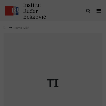
Institut
Ruđer
Bošković
Trpimir Ivšić
T
I