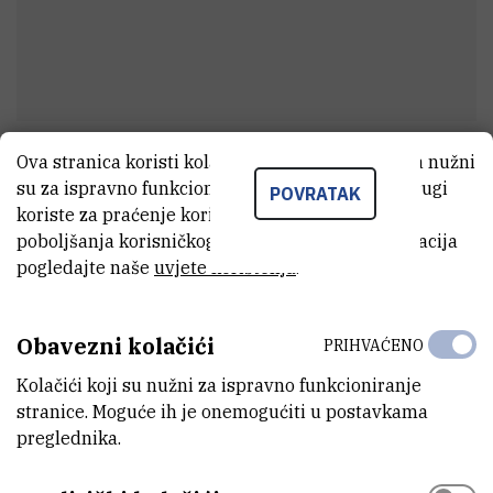
Ova stranica koristi kolačiće. Neki od tih kolačića nužni
dr. sc.
Trpimir
Ivšić
su za ispravno funkcioniranje stranice, dok se drugi
POVRATAK
Znanstveni suradnik
koriste za praćenje korištenja stranice radi
poboljšanja korisničkog iskustva. Za više informacija
pogledajte naše
uvjete korištenja
.
E-MAIL
tivsic1@irb.hr
Obavezni kolačići
PRIHVAĆENO
ZAVOD
Kolačići koji su nužni za ispravno funkcioniranje
Zavod za fizičku kemiju
stranice. Moguće ih je onemogućiti u postavkama
preglednika.
LABORATORIJ
Laboratorij za održivu i primijenjenu kemiju