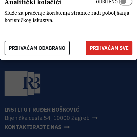
Analitički kolačići
ODBIJENO
ADRESA
Institut Ruđer Bošković
Služe za praćenje korištenja stranice radi poboljšanja
Bijenička 54
korisničkog iskustva.
HR-10000 Zagreb
PRIHVAĆAM ODABRANO
PRIHVAĆAM SVE
INSTITUT RUĐER BOŠKOVIĆ
Bijenička cesta 54, 10000 Zagreb
KONTAKTIRAJTE NAS