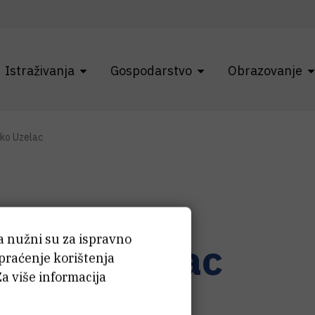
Istraživanja
Gospodarstvo
Obrazovanje
jko Uzelac
ća nužni su za ispravno
eljko
Uzelac
 praćenje korištenja
Za više informacija
adnik na projektu