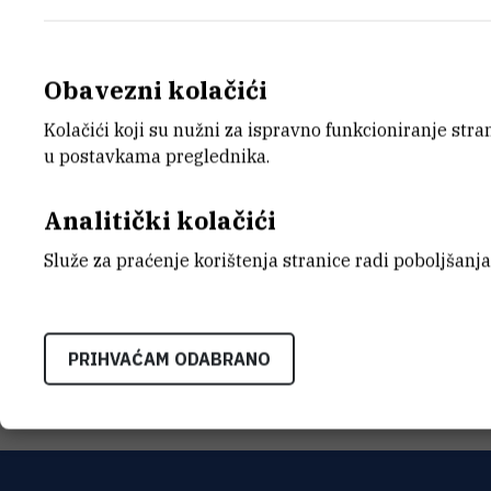
Obavezni kolačići
Kolačići koji su nužni za ispravno funkcioniranje str
E-MAIL
ZAVO
u postavkama preglednika.
Zeljko.Uzelac@irb.hr
Zavod z
TELEFON
ADRE
Analitički kolačići
+385 1 457 1387
Institu
Bijenič
Služe za praćenje korištenja stranice radi poboljšanja
HR-100
INTERNI BROJ
1929
PRIHVAĆAM ODABRANO