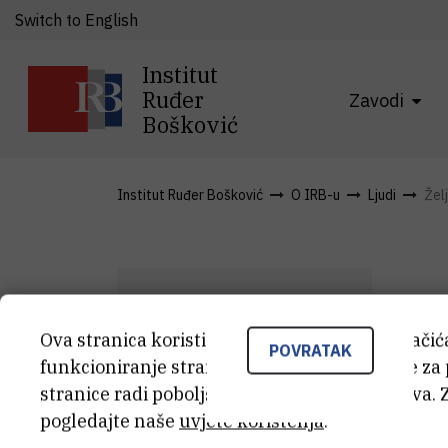
Switch to English
Institut
Ruđer
Zavodi
Bošković
Institut Ruđer Bošković
O IRB-u
Ljudi
Žel
Ova stranica koristi kolačiće. Neki od tih kolači
Ž
POVRATAK
funkcioniranje stranice, dok se drugi koriste za
Ž
U
stranice radi poboljšanja korisničkog iskustva. 
pogledajte naše
uvjete korištenja
.
Sur