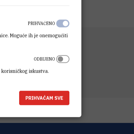
PRIHVAĆENO
anice. Moguće ih je onemogućiti
D
a kemiju materijala
SA
ODBIJENO
t Ruđer Bošković
ka 54
 korisničkog iskustva.
00 Zagreb
PRIHVAĆAM SVE