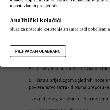
Uz prijavu na natječaj treba priložiti:
u postavkama preglednika.
1. životopis - opći podaci, podaci o šk
Analitički kolačići
stupanj doktora znanosti, dosadašnje kr
Služe za praćenje korištenja stranice radi poboljšanja
2. dokaz o akademskom stupnju
3. sažetak znanstvene djelatnosti od z
PRIHVAĆAM ODABRANO
4. podatke o udovoljavanju kriterija iz 
5. program planiranih istraživanja (do 
6. listu s prijedlogom uglednih inozemn
povjerenstvo zatražiti pisma preporuke i
- znanstvenog suradnika – dva inozemn