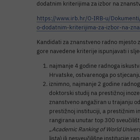
dodatnim kriterijima za izbor na znanst
https://www.irb.hr/O-IRB-u/Dokumenti/St
o-dodatnim-kriterijima-za-izbor-na-zn
Kandidati za znanstveno radno mjesto z
gore navedene kriterije ispunjavati i slj
najmanje 4 godine radnoga iskustva
Hrvatske, ostvarenoga po stjecanj
iznimno, najmanje 2 godine radnoga 
doktorski studij na prestižnoj inoze
znanstveno angažiran u trajanju o
prestižnoj instituciji, a prestižnim 
rangirana unutar top 300 sveučilišt
„Academic Ranking of World Univers
lista) ili nesveučilišne institucije 