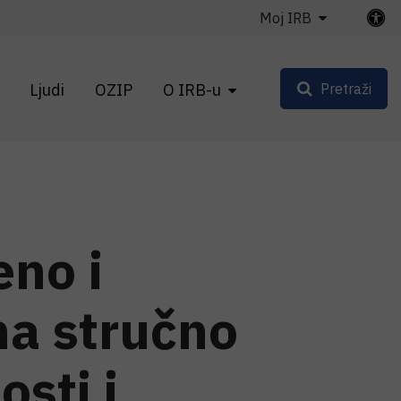
Moj IRB
Ljudi
OZIP
O IRB-u
Pretraži
eno i
na stručno
sti i