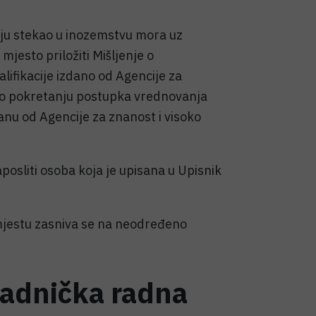
ciju stekao u inozemstvu mora uz
mjesto priložiti Mišljenje o
ifikacije izdano od Agencije za
u o pokretanju postupka vrednovanja
anu od Agencije za znanost i visoko
sliti osoba koja je upisana u Upisnik
estu zasniva se na neodređeno
uradnička radna