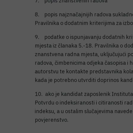
7. popis znanstvenih radova
8. popis najznačajnijih radova sukladno
Pravilnika o dodatnim kriterijima za iz
9. podatke o ispunjavanju dodatnih kri
mjesta iz članaka 5.-18. Pravilnika o do
znanstvena radna mjesta, uključujući pod
radova, čimbenicima odjeka časopisa i 
autorstvu te kontakte predstavnika kolab
kada je potrebno utvrditi doprinos kand
10. ako je kandidat zaposlenik Instituta
Potvrdu o indeksiranosti i citiranosti r
indeksu, a u ostalim slučajevima navede
povjerenstvo.