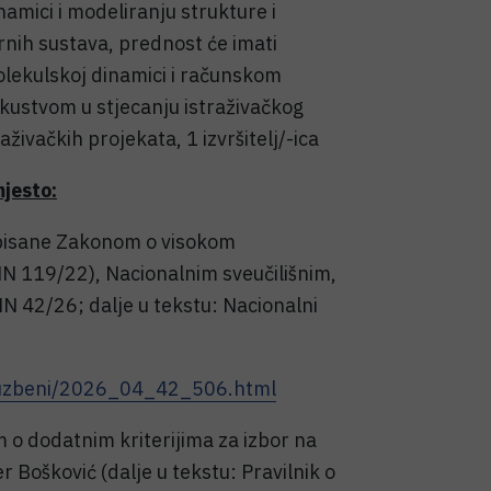
mici i modeliranju strukture i
rnih sustava, prednost će imati
olekulskoj dinamici i računskom
kustvom u stjecanju istraživačkog
raživačkih projekata, 1 izvršitelj/-ica
mjesto:
ropisane Zakonom o visokom
NN 119/22), Nacionalnim sveučilišnim,
NN 42/26; dalje u tekstu: Nacionalni
sluzbeni/2026_04_42_506.html
m o dodatnim kriterijima za izbor na
Bošković (dalje u tekstu: Pravilnik o