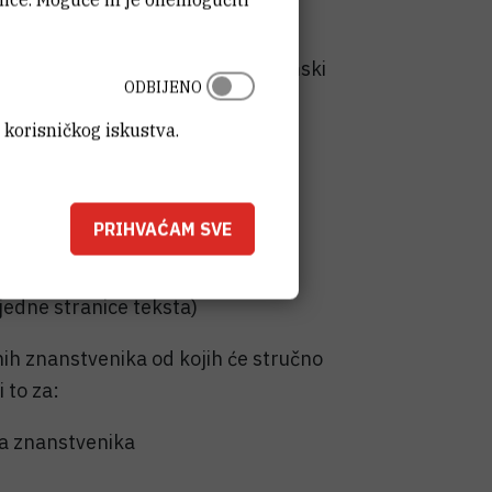
olovanju, stečena sprema i akademski
ODBIJENO
etanje u službi
 korisničkog iskustva.
adnjeg izbora
PRIHVAĆAM SVE
Nacionalnih kriterija
jedne stranice teksta)
ih znanstvenika od kojih će stručno
 to za:
a znanstvenika