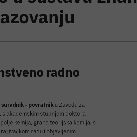
razovanju
anstveno radno
 suradnik - povratnik
u Zavodu za
ju, s akademskim stupnjem doktora
polje kemija, grana teorijska kemija, s
traživačkom radu i objavljenim