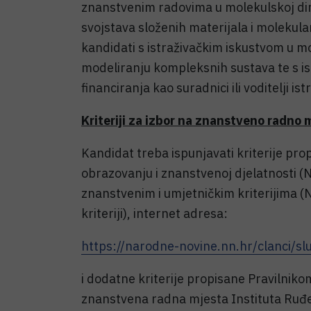
znanstvenim radovima u molekulskoj dina
svojstava složenih materijala i molekula
kandidati s istraživačkim iskustvom u m
modeliranju kompleksnih sustava te s is
financiranja kao suradnici ili voditelji ist
Kriteriji za izbor na znanstveno radno 
Kandidat treba ispunjavati kriterije p
obrazovanju i znanstvenoj djelatnosti (
znanstvenim i umjetničkim kriterijima (
kriteriji), internet adresa:
https://narodne-novine.nn.hr/clanci/
i dodatne kriterije propisane Pravilniko
znanstvena radna mjesta Instituta Ruđer 