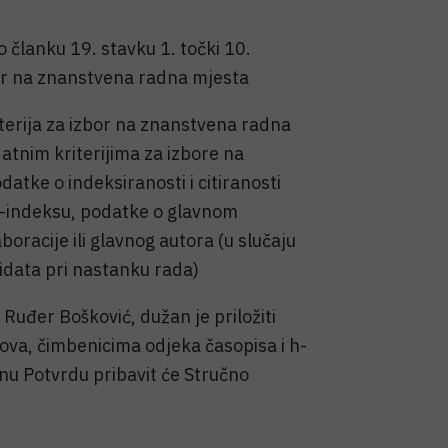
 članku 19. stavku 1. točki 10.
bor na znanstvena radna mjesta
terija za izbor na znanstvena radna
datnim kriterijima za izbore na
atke o indeksiranosti i citiranosti
h-indeksu, podatke o glavnom
oracije ili glavnog autora (u slučaju
idata pri nastanku rada)
 Ruđer Bošković, dužan je priložiti
adova, čimbenicima odjeka časopisa i h-
nu Potvrdu pribavit će Stručno