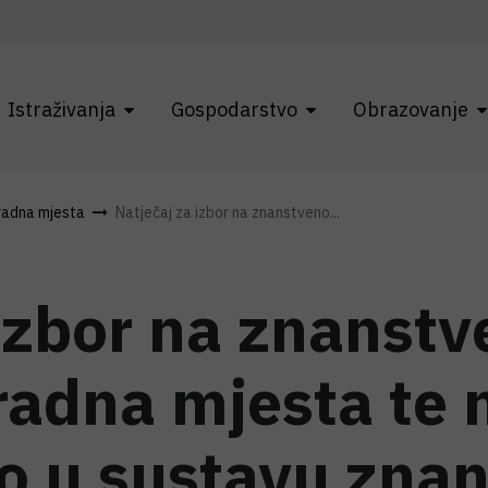
Istraživanja
Gospodarstvo
Obrazovanje
 radna mjesta
Natječaj za izbor na znanstveno...
izbor na znanstv
radna mjesta te 
o u sustavu znano