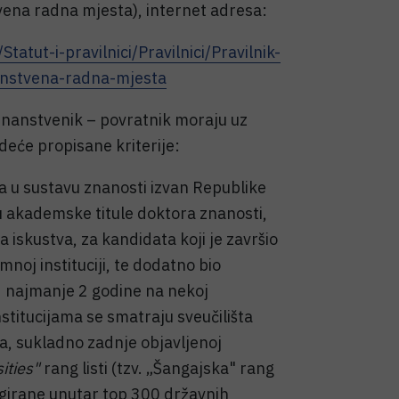
vena radna mjesta), internet adresa:
atut-i-pravilnici/Pravilnici/Pravilnik-
anstvena-radna-mjesta
nanstvenik – povratnik moraju uz
edeće propisane kriterije:
 u sustavu znanosti izvan Republike
u akademske titule doktora znanosti,
iskustva, za kandidata koji je završio
mnoj instituciji, te dodatno bio
d najmanje 2 godine na nekoj
institucijama se smatraju sveučilišta
a, sukladno zadnje objavljenoj
ities"
rang listi (tzv. „Šangajska" rang
rangirane unutar top 300 državnih