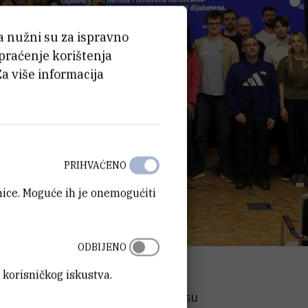
ća nužni su za ispravno
 praćenje korištenja
Za više informacija
PRIHVAĆENO
anice. Moguće ih je onemogućiti
ODBIJENO
 korisničkog iskustva.
Health.Cro natjecanja u ZICER-u su