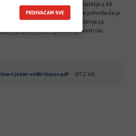
ciji od čak 150 prijavljenih natjecatelja u 44
PRIHVAĆAM SVE
Ovo je najveći interes dosad i jasna potvrda da je
 važnost razvoja primjenjivih rješenja za
ju razvijati AI rješenja za bolju kontrolu
ma-i-jedan-veliki-izazov.pdf
(87,2 kB)