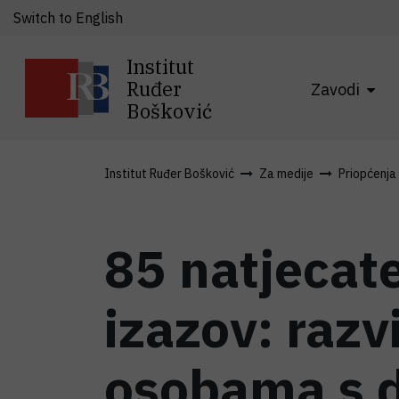
Switch to English
Institut
Ruđer
Zavodi
Bošković
Institut Ruđer Bošković
Za medije
Priopćenja
85 natjecate
izazov: razv
osobama s d