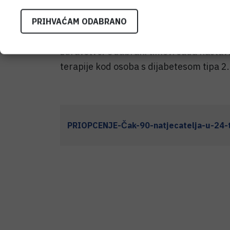
predstavljena 24 tima koja su u konkuren
PRIHVAĆAM ODABRANO
tima izborila svoje mjesto u natjecanju. 
domaća healthtech zajednica prepoznala
zdravstvo. Odabrani timovi sada nastavlja
terapije kod osoba s dijabetesom tipa 2.
PRIOPCENJE-Čak-90-natjecatelja-u-24-ti