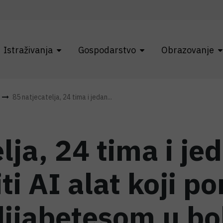
Istraživanja
Gospodarstvo
Obrazovanje
85 natjecatelja, 24 tima i jedan...
lja, 24 tima i jed
iti AI alat koji 
ijabetesom u bo