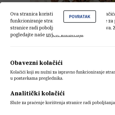
Ova stranica koristi kolačiće. Neki od tih kolači
POVRATAK
funkcioniranje stranice, dok se drugi koriste za
stranice radi poboljšanja korisničkog iskustva. 
pogledajte naše
uvjete korištenja
.
Obavezni kolačići
Kolačići koji su nužni za ispravno funkcioniranje str
u postavkama preglednika.
Analitički kolačići
Služe za praćenje korištenja stranice radi poboljšanja
Na kick-off događanju ovogodišnjeg AI4