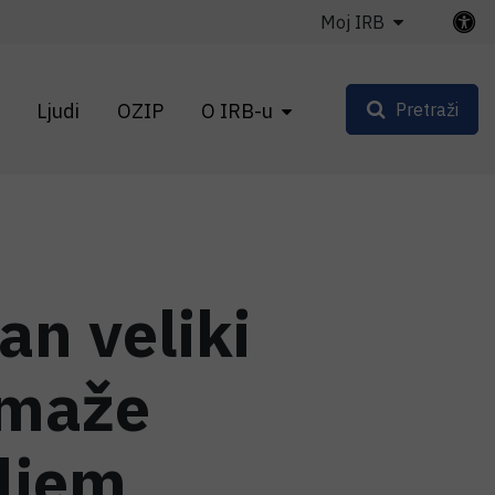
Moj IRB
Ljudi
OZIP
O IRB-u
Pretraži
an veliki
pomaže
ljem