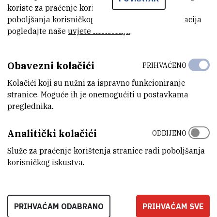
Crystals: when the only limit is imagination. Predavanje će se
koriste za praćenje korištenja stranice radi
održati u predavaonici III. krila Instituta Ruđer Bošković, Bijenička
poboljšanja korisničkog iskustva. Za više informacija
cesta 54, Zagreb.
pogledajte naše
uvjete korištenja
.
NAJAVA-
Obavezni kolačići
PRIHVAĆENO
Predavanje_prof_Marina_Soljacica_na_IRB-
(399,1 kB)
Kolačići koji su nužni za ispravno funkcioniranje
u.pdf
stranice. Moguće ih je onemogućiti u postavkama
preglednika.
Analitički kolačići
ODBIJENO
Služe za praćenje korištenja stranice radi poboljšanja
korisničkog iskustva.
PRIHVAĆAM ODABRANO
PRIHVAĆAM SVE