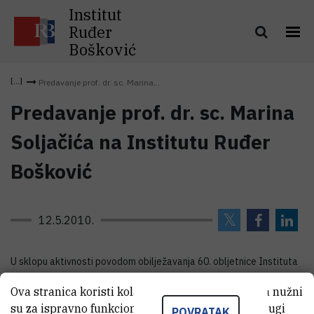
Institut
Ruđer
Bošković
Predavanje prof. dr. sc. Marina...
Predavanje prof. dr. sc. Marina
Soljačića na Institutu Ruđer
Bošković
12.5.2010.
U sklopu aktivnosti povodom obilježavanja 60. obljetnice Instituta
Ruđer Bošković prof. dr. sc. Marin Soljačić održat će u srijedu 19.
Ova stranica koristi kolačiće. Neki od tih kolačića nužni
svibnja u 11 sati na IRB-u predavanje pod nazivom Photonic
su za ispravno funkcioniranje stranice, dok se drugi
POVRATAK