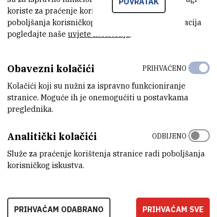
POVRATAK
umjetnosti u čast proslave 300. godišnjice rođenja Ruđera
koriste za praćenje korištenja stranice radi
Boškovića. Profesor Lehn će u okviru simpozija održati prvo
poboljšanja korisničkog iskustva. Za više informacija
predavanje iz serije „Ruđer Josip Bošković Lectures“, koju Institut
pogledajte naše
uvjete korištenja
.
uvodi u znak obilježavanja ove značajne obljetnice.
Obavezni kolačići
PRIHVAĆENO
Nobelovac Jean Marie Lehn na
(764,6 kB)
Kolačići koji su nužni za ispravno funkcioniranje
Simpoziju o Ruđeru Boškoviću.pdf
stranice. Moguće ih je onemogućiti u postavkama
preglednika.
Analitički kolačići
ODBIJENO
Služe za praćenje korištenja stranice radi poboljšanja
korisničkog iskustva.
PRIHVAĆAM ODABRANO
PRIHVAĆAM SVE