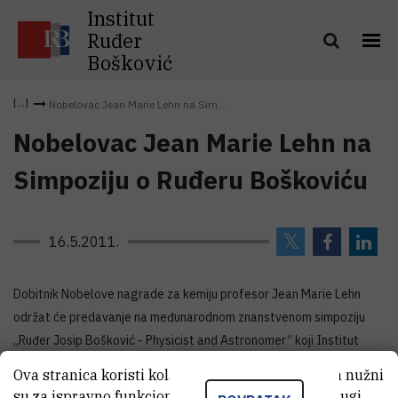
Institut
Ruđer
Bošković
Nobelovac Jean Marie Lehn na Sim...
Nobelovac Jean Marie Lehn na
Simpoziju o Ruđeru Boškoviću
16.5.2011.
Dobitnik Nobelove nagrade za kemiju profesor Jean Marie Lehn
održat će predavanje na međunarodnom znanstvenom simpoziju
„Ruđer Josip Bošković - Physicist and Astronomer“ koji Institut
Ruđer Bošković (IRB) organizira u suradnji sa Sveučilištem u
Ova stranica koristi kolačiće. Neki od tih kolačića nužni
Zagrebu i pod pokroviteljstvom Hrvatske akademije znanosti i
su za ispravno funkcioniranje stranice, dok se drugi