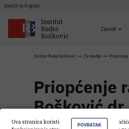
Switch to English
Institut
Ruđer
Zavodi
Bošković
Institut Ruđer Bošković
Za medije
Priopćenja
Priopćenje r
Bošković dr
uz inspekci
Ova stranica koristi kolačiće. Neki od tih kolači
POVRATAK