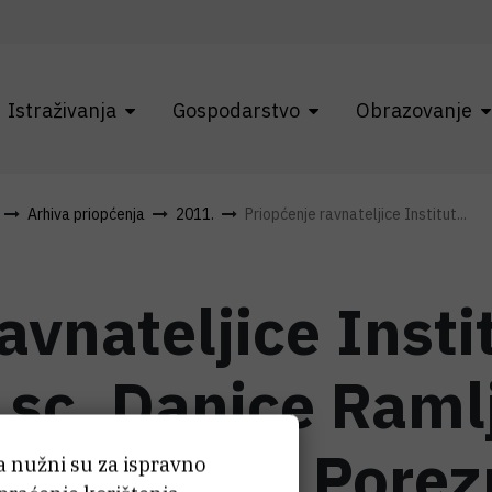
Istraživanja
Gospodarstvo
Obrazovanje
Arhiva priopćenja
2011.
Priopćenje ravnateljice Institut...
avnateljice Inst
. sc. Danice Ram
jski nadzor Pore
ća nužni su za ispravno