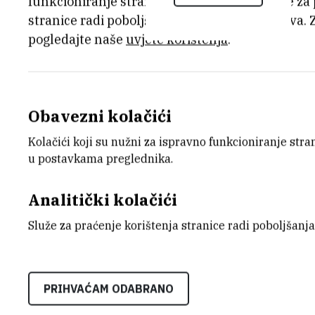
funkcioniranje stranice, dok se drugi koriste za
stranice radi poboljšanja korisničkog iskustva. 
za 2008. go
pogledajte naše
uvjete korištenja
.
12.12.2011.
Obavezni kolačići
Institut Ruđer Bošković (IRB) stožerna j
Kolačići koji su nužni za ispravno funkcioniranje str
prirodnih i biomedicinskih znanosti te is
u postavkama preglednika.
zaposlenih rade vrhunski znanstvenici, vri
Analitički kolačići
nekoliko djelatnika, od kojih su neki već 
namjenski trošilo novac iz projekata u 
Služe za praćenje korištenja stranice radi poboljšanja
PRIHVAĆAM ODABRANO
Priopcenje_nadzor_Porezne_uprave_za