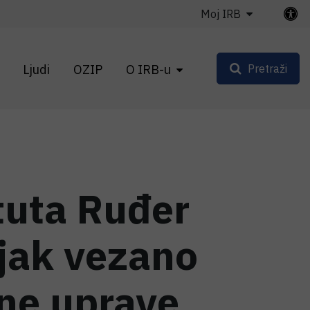
Moj IRB
Ljudi
OZIP
O IRB-u
Pretraži
ituta Ruđer
ljak vezano
zne uprave