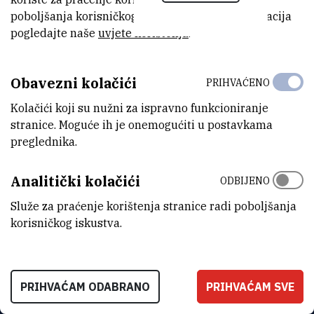
(IRB), pokazali su da
84% „Ruđerovaca“ ne podržava
način rada
poboljšanja korisničkog iskustva. Za više informacija
i rezultate koje je postigla bivša ravnateljica dr. Danica Ramljak.
pogledajte naše
uvjete korištenja
.
84_posto-
Obavezni kolačići
PRIHVAĆENO
(398,8 kB)
Rudjerovaca_nezadovoljno_radom_dr_Ramljak.pdf
Kolačići koji su nužni za ispravno funkcioniranje
stranice. Moguće ih je onemogućiti u postavkama
preglednika.
Analitički kolačići
ODBIJENO
Služe za praćenje korištenja stranice radi poboljšanja
korisničkog iskustva.
PRIHVAĆAM ODABRANO
PRIHVAĆAM SVE
INSTITUT RUĐER BOŠKOVIĆ
Bijenička cesta 54, 10000 Zagreb