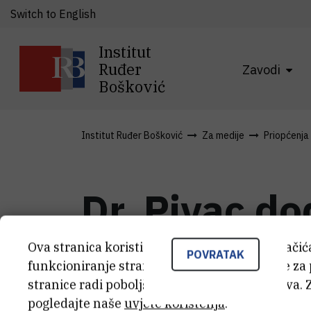
Switch to English
Institut
Ruđer
Zavodi
Bošković
Institut Ruđer Bošković
Za medije
Priopćenja
Dr. Pivac d
Šercer“
Ova stranica koristi kolačiće. Neki od tih kolači
POVRATAK
funkcioniranje stranice, dok se drugi koriste za
stranice radi poboljšanja korisničkog iskustva. 
pogledajte naše
uvjete korištenja
.