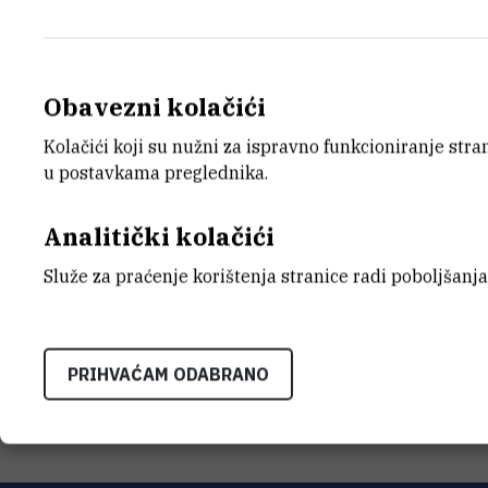
13.12.2012.
Danas je u prostorijama Hrvatskog liječn
dodijeljena nagrada „Ante Šercer“ za na
Obavezni kolačići
istražuje povezanost između
Kolačići koji su nužni za ispravno funkcioniranje str
raspodjele genotipova moždanog neuro
u postavkama preglednika.
Alzheimerove bolesti.
Analitički kolačići
Služe za praćenje korištenja stranice radi poboljšanja
PRIOPCENJE-Dr-Pivac-dodijeljena-nagra
PRIHVAĆAM ODABRANO