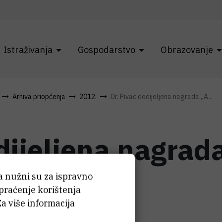
Istraživanja
Gospodarstvo
Obrazovanje
Arhiva priopćenja
2012.
Dr. Pivac dodijeljena nagrada „A...
odijeljena nagrad
ća nužni su za ispravno
 praćenje korištenja
Za više informacija