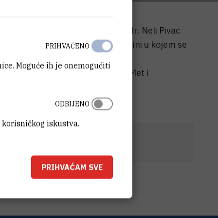
ičkog zbora znanstvenici IRB-a dr. Neli Pivac
jbolji znanstveni rad u 2011. godini u kojem se
PRIHVAĆENO
anice. Moguće ih je onemogućiti
trofnog čimbenika (BDNF) Val66Met i
ODBIJENO
 korisničkog iskustva.
da-Ante-Sercer.pdf
(263,9 kB)
PRIHVAĆAM SVE