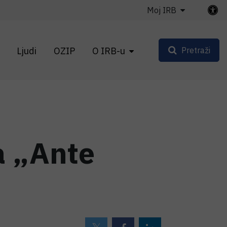
Moj IRB
Ljudi
OZIP
O IRB-u
Pretraži
a „Ante