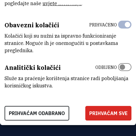
pogledajte naše
uvjete korištenja
.
IRB-pobija-tvrdnje-dr-Ramljak.pdf
(648,2 kB)
Obavezni kolačići
PRIHVAĆENO
Kolačići koji su nužni za ispravno funkcioniranje
stranice. Moguće ih je onemogućiti u postavkama
preglednika.
Analitički kolačići
ODBIJENO
Služe za praćenje korištenja stranice radi poboljšanja
korisničkog iskustva.
INSTITUT RUĐER BOŠKOVIĆ
Bijenička cesta 54, 10000 Zagreb
PRIHVAĆAM ODABRANO
PRIHVAĆAM SVE
KONTAKTIRAJTE NAS