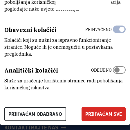
poboljšanja korisničkog iskustva. Za više informacija
Twitter.
pogledajte naše
uvjete korištenja
.
PRIOPCENJE-Premijera-filma-CSI-na-
(394,1 kB)
Obavezni kolačići
PRIHVAĆENO
drustvenim-mrezama.pdf
Kolačići koji su nužni za ispravno funkcioniranje
stranice. Moguće ih je onemogućiti u postavkama
preglednika.
Analitički kolačići
ODBIJENO
Služe za praćenje korištenja stranice radi poboljšanja
korisničkog iskustva.
INSTITUT RUĐER BOŠKOVIĆ
PRIHVAĆAM ODABRANO
PRIHVAĆAM SVE
Bijenička cesta 54, 10000 Zagreb
KONTAKTIRAJTE NAS