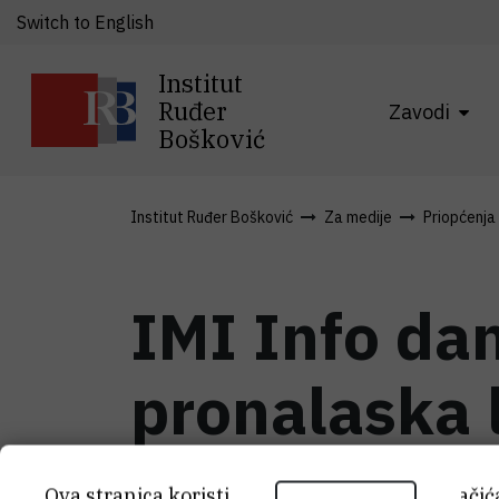
Switch to English
Institut
Ruđer
Zavodi
Bošković
Institut Ruđer Bošković
Za medije
Priopćenja
IMI Info dan
pronalaska 
liječenju
Ova stranica koristi kolačiće. Neki od tih kolači