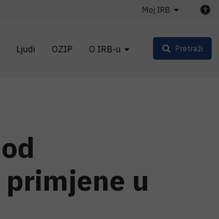
Moj IRB
Ljudi
OZIP
O IRB-u
Pretraži
 od
 primjene u