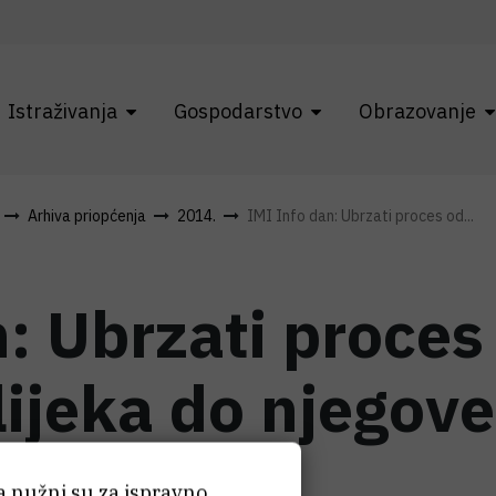
Istraživanja
Gospodarstvo
Obrazovanje
Arhiva priopćenja
2014.
IMI Info dan: Ubrzati proces od...
: Ubrzati proces
lijeka do njegove
ća nužni su za ispravno