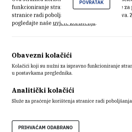
POVRATAK
funkcioniranje stranice, dok se drugi koriste za
stranice radi poboljšanja korisničkog iskustva. 
23.10.2014.
pogledajte naše
uvjete korištenja
.
U sklopu IMI 2 Info dana, kojeg zajedničk
(IMI), Inovativna farmaceutska inicijativ
Obavezni kolačići
znanstvenici, male i srednje tvrtke, reg
farmaceutska industrija pozvani su da se
Kolačići koji su nužni za ispravno funkcioniranje str
koji se na razini Europske unije financir
u postavkama preglednika.
bi trebali omogućiti ubrzanje postupka 
Analitički kolačići
primjene u liječenju bolesti današnjice p
antibiotika za rezistentne bakterije.
Služe za praćenje korištenja stranice radi poboljšanja
PRIHVAĆAM ODABRANO
PRIOPCENJE-Odrzan-IMI-Info-dan-Ubrzat