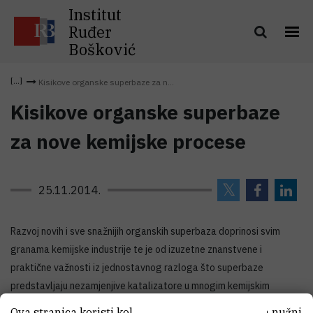
Institut
Ruđer
Bošković
Kisikove organske superbaze za n...
Kisikove organske superbaze
za nove kemijske procese
25.11.2014.
Razvoj novih i sve snažnijih organskih superbaza doprinosi svim
granama kemijske industrije te je od izuzetne znanstvene i
praktične važnosti iz jednostavnog razloga što superbaze
predstavljaju nezamjenjive katalizatore u mnogim kemijskim
pretvorbama, a u većini takvih reakcija, što je neki spoj jača baza to
Ova stranica koristi kolačiće. Neki od tih kolačića nužni