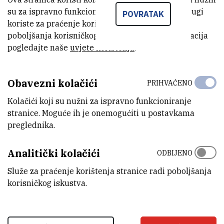
je ujedno efikasniji i učinkovitiji katalizator. Znanstvenici Grupe za
su za ispravno funkcioniranje stranice, dok se drugi
POVRATAK
kvantnu organsku kemiju IRB-a, dr. sc. Ines Despotović i dr. sc.
koriste za praćenje korištenja stranice radi
Robert Vianello otkrili su potpuno nove dosad neistražene klase
poboljšanja korisničkog iskustva. Za više informacija
organskih superbaza koje se temelje na protoniranju kisikovog
pogledajte naše
uvjete korištenja
.
atoma u N-oksidima.
Obavezni kolačići
PRIHVAĆENO
PRIOPCENJE-Kisikove-organske-
Kolačići koji su nužni za ispravno funkcioniranje
superbaze-za-nove-kemijske-
(97,4 kB)
stranice. Moguće ih je onemogućiti u postavkama
procese.pdf
preglednika.
Analitički kolačići
ODBIJENO
Služe za praćenje korištenja stranice radi poboljšanja
korisničkog iskustva.