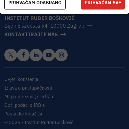
PRIHVAĆAM ODABRANO
PRIHVAĆAM SVE
INSTITUT RUĐER BOŠKOVIĆ
Bijenička cesta 54, 10000 Zagreb
KONTAKTIRAJTE NAS
Uvjeti korištenja
Izjava o pristupačnosti
Mapa mrežnog sjedišta
Opći podaci o IRB-u
Postavke kolačića
© 2026 - Institut Ruđer Bošković