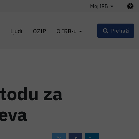
Moj IRB
Ljudi
OZIP
O IRB-u
Pretraži
etodu za
jeva