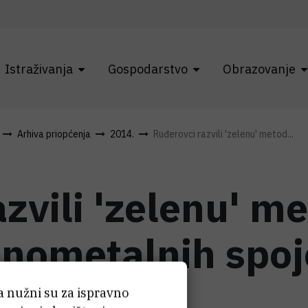
Istraživanja
Gospodarstvo
Obrazovanje
Arhiva priopćenja
2014.
Ruđerovci razvili 'zelenu' metod...
zvili 'zelenu' m
anometalnih spo
ća nužni su za ispravno