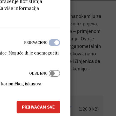
 praćenje korištenja
Za više informacija
IRB) po prvi su puta primijenili mehanokemiju za
anju, korištenjem paladijevih polaznih spojeva.
rihvatljivijoj metodi kemijske sinteze – primjenom
aladijevih spojeva u čvrstom stanju. Ovo je
PRIHVAĆENO
 i učinkovitije metode za sintezu organometalnih
anice. Moguće ih je onemogućiti
skoj sintezi i katalizi, razvoju lijekova, nano-
 je riječ o važnoj metodi potvrđuje i činjenica da
od vodećih znanstvenih časopisa za kemiju –
ODBIJENO
 korisničkog iskustva.
metodu-za-sintezu-organometalnih-
PRIHVAĆAM SVE
(120,8 kB)