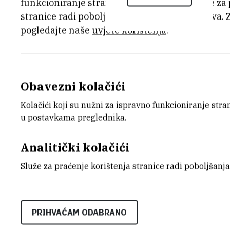
30.9.2014.
funkcioniranje stranice, dok se drugi koriste za
stranice radi poboljšanja korisničkog iskustva. 
pogledajte naše
uvjete korištenja
.
Znanstvenici Instituta Ruđer Bošković (
aktivaciju ugljik-vodik veze u čvrstom st
Riječ je o novoj, efikasnijoj i ekološki p
mehaničke energije za dobivanje organop
Obavezni kolačići
istraživanje je ukazalo na jednostavnije
Kolačići koji su nužni za ispravno funkcioniranje str
spojeva, koji imaju važnu primjenu u organ
u postavkama preglednika.
tehnologiji i razvoju novih materijala. Da
je rezultate istraživanja objavio jedan 
Analitički kolačići
Chemical Communications (IF 6.718).
Služe za praćenje korištenja stranice radi poboljšanja
PRIOPCENJE-Rudjerovci-razvili-zelenu-
PRIHVAĆAM ODABRANO
spojeva.pdf