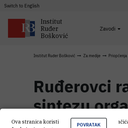
Switch to English
Institut
Ruđer
Zavodi
Bošković
Institut Ruđer Bošković
Za medije
Priopćenja
Ruđerovci ra
sintezu org
Ova stranica koristi kolačiće. Neki od tih kolači
POVRATAK