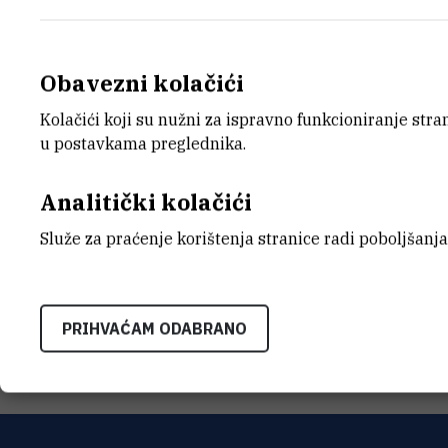
15.1.2014.
U razdoblju od 14. do 15. siječnja 2014
Obavezni kolačići
određene informacije vezane uz navodni
Državnom odvjetništvu Republike Hrvat
Kolačići koji su nužni za ispravno funkcioniranje str
u postavkama preglednika.
ugledu Instituta Ruđer Bošković (IRB).
Analitički kolačići
Služe za praćenje korištenja stranice radi poboljšanja
PRIOPCENJE-Sluzbena-reakcija-IRB-a-n
PRIHVAĆAM ODABRANO