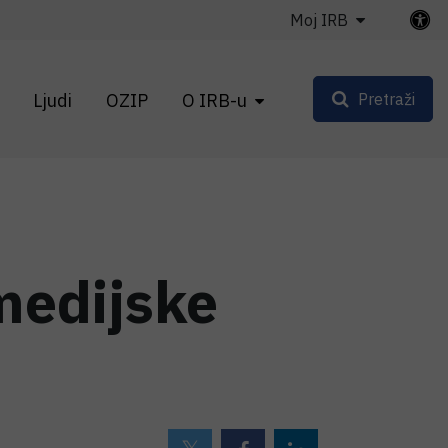
Moj IRB
Ljudi
OZIP
O IRB-u
Pretraži
medijske