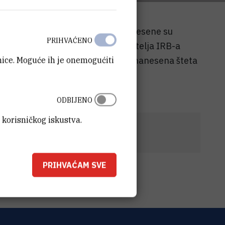
. godine u medijskom prostoru iznesene su
PRIHVAĆENO
 sadržaj službenog dopisa ravnatelja IRB-a
ske (DORH) čime je neposredno nanesena šteta
anice. Moguće ih je onemogućiti
ODBIJENO
 korisničkog iskustva.
a-medijske-napise.pdf
(138,9 kB)
PRIHVAĆAM SVE