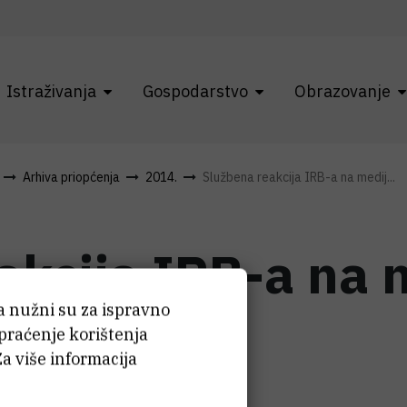
Istraživanja
Gospodarstvo
Obrazovanje
Arhiva priopćenja
2014.
Službena reakcija IRB-a na medij...
akcija IRB-a na 
ća nužni su za ispravno
 praćenje korištenja
Za više informacija