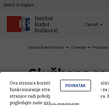
Switch to English
Institut
Ruđer
Zavodi
Bošković
Institut Ruđer Bošković
Za medije
Priopćenja
Službena re
Ova stranica koristi kolačiće. Neki od tih kolači
napise
POVRATAK
funkcioniranje stranice, dok se drugi koriste za
stranice radi poboljšanja korisničkog iskustva. 
pogledajte naše
uvjete korištenja
.