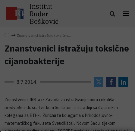
Institut
Ruđer
Bošković
Znanstvenici istražuju toksične...
Znanstvenici istražuju toksične
cijanobakterije
8.7.2014.
Znanstvenici IRB-a iz Zavoda za istraživanje mora i okoliša
predvođeni dr. sc. Tvrtkom Smitalom, u suradnji sa švicarskim
kolegama sa ETH-u Zürichu te kolegama s Prirodoslovno-
matematičkog fakulteta Sveučilišta u Novom Sadu, tijekom
sljedeće tri godine, u sklopu SCOPES projekta, istraživat će rizike i