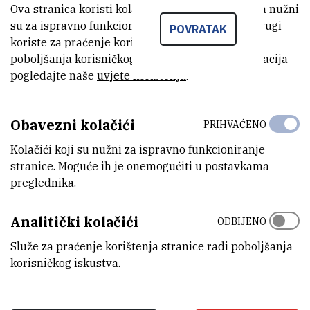
Ova stranica koristi kolačiće. Neki od tih kolačića nužni
posljedice koje po okoliš i ljudsko zdravlje predstavlja posebna
su za ispravno funkcioniranje stranice, dok se drugi
skupina otrovnih spojeva, tzv. cijanotoksina koje ispuštaju
POVRATAK
koriste za praćenje korištenja stranice radi
cijanobakterije (modrozelene alge). Cilj znanstvenika je razviti nove
poboljšanja korisničkog iskustva. Za više informacija
metode za otkrivanje ovih opasnih spojeva i identificirati do sada
pogledajte naše
uvjete korištenja
.
nepoznate cijanotoksine, ali i istražiti njihovu potencijalnu korisnu
primjenu u biomedicini u području antitumorskih, antiviralnih,
antibiotskih ili antifungalnih terapija.
Obavezni kolačići
PRIHVAĆENO
Kolačići koji su nužni za ispravno funkcioniranje
PRIOPCENJE-Znanstvenici-istrazuju-
stranice. Moguće ih je onemogućiti u postavkama
(134,8 kB)
toksicne-cijanobakterije.pdf
preglednika.
Analitički kolačići
ODBIJENO
Služe za praćenje korištenja stranice radi poboljšanja
korisničkog iskustva.