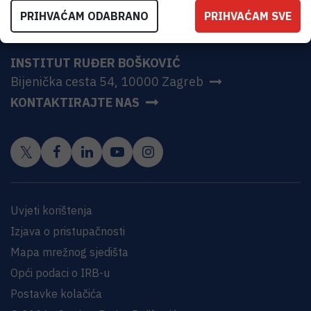
PRIHVAĆAM ODABRANO
PRIHVAĆAM SVE
INSTITUT RUĐER BOŠKOVIĆ
Bijenička cesta 54, 10000 Zagreb
KONTAKTIRAJTE NAS
Uvjeti korištenja
Izjava o pristupačnosti
Mapa mrežnog sjedišta
Opći podaci o IRB-u
Postavke kolačića