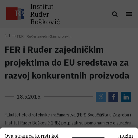
Institut
Ruđer
Bošković
FER i Ruđer zajedničkim projekti...
FER i Ruđer zajedničkim
projektima do EU sredstava za
razvoj konkurentnih proizvoda
18.5.2015.
Fakultet elektrotehnike i računarstva (FER) Sveučilišta u Zagrebu i
Institut Ruđer Bošković (IRB) potpisali su pismo namjere o suradnji
na zajedničkim istraživačkim projektima s posebnim naglaskom na
Ova stranica koristi kolačiće. Neki od tih kolačića nužni