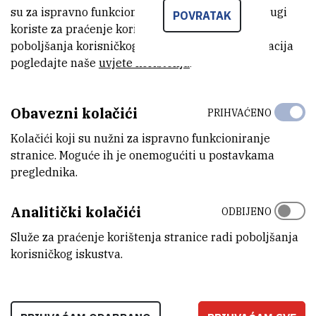
strukturnim strateškim projektima FER-a i IRB-a vrijednim skoro
su za ispravno funkcioniranje stranice, dok se drugi
POVRATAK
100 milijuna eura. Pismo namjere danas su na FER-u potpisali
koriste za praćenje korištenja stranice radi
ravnatelj IRB-a dr. sc. Tome Antičić i dekan FER-a prof. dr. sc. Mislav
poboljšanja korisničkog iskustva. Za više informacija
Grgić.
pogledajte naše
uvjete korištenja
.
PRIOPCENJE-FER-i-Rudjer-
Obavezni kolačići
PRIHVAĆENO
zajednickim-projektima-do-EU-
(131,5 kB)
Kolačići koji su nužni za ispravno funkcioniranje
sredstava-za-razvoj-konkurentnih-
stranice. Moguće ih je onemogućiti u postavkama
proizvoda.pdf
preglednika.
Analitički kolačići
ODBIJENO
Služe za praćenje korištenja stranice radi poboljšanja
korisničkog iskustva.