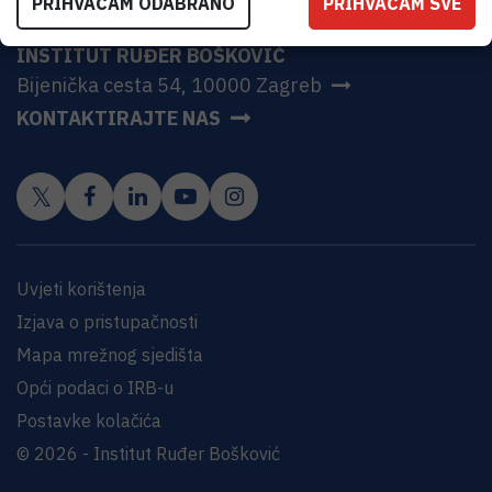
PRIHVAĆAM ODABRANO
PRIHVAĆAM SVE
INSTITUT RUĐER BOŠKOVIĆ
Bijenička cesta 54, 10000 Zagreb
KONTAKTIRAJTE NAS
Uvjeti korištenja
Izjava o pristupačnosti
Mapa mrežnog sjedišta
Opći podaci o IRB-u
Postavke kolačića
© 2026 - Institut Ruđer Bošković