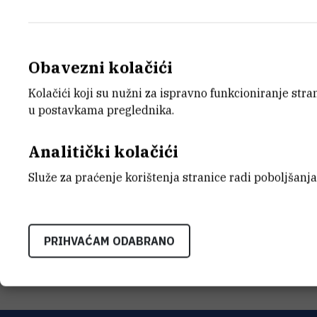
26.2.2016.
Znanstvenici Instituta Ruđer Bošković (I
razvili su novu metodu za pripravu kiraln
Obavezni kolačići
omogućiti uštedu sirovina i energije te 
Kolačići koji su nužni za ispravno funkcioniranje str
reakcijama, objavio je ugledni znanstve
u postavkama preglednika.
Analitički kolačići
Služe za praćenje korištenja stranice radi poboljšanja
PRIOPCENJE-Kemicari-s-IRB-a-razvili-su-
prihvatljiviju-metodu-za-pripravu-kiraln
PRIHVAĆAM ODABRANO