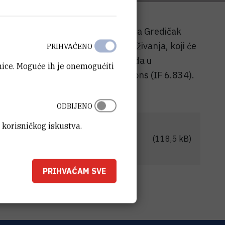
RB) Josipa Suć, Irena Dokli i Matija Gredičak
ih molekula. Rezultate ovog istraživanja, koji će
PRIHVAĆENO
smanjenje količine kemijskog otpada u
anice. Moguće ih je onemogućiti
ni časopis Chemical Communications (IF 6.834).
ODBIJENO
 korisničkog iskustva.
novu-efikasniju-i-za-okolis-
(118,5 kB)
ih-spojeva.pdf
PRIHVAĆAM SVE