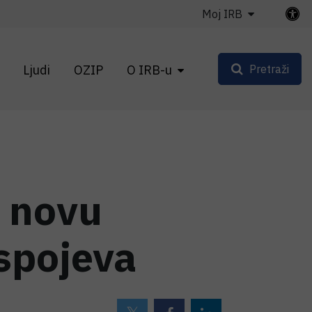
Moj IRB
Ljudi
OZIP
O IRB-u
Pretraži
u novu
 spojeva