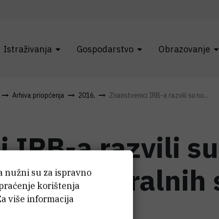
Istraživanja
Gospodarstvo
Obrazovanje
Arhiva priopćenja
2016.
Znanstvenici IRB-a razvili su no...
 IRB-a razvili s
ripravu kiralnih
ća nužni su za ispravno
 praćenje korištenja
Za više informacija