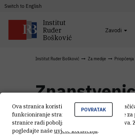
Switch to English
Institut
Ruđer
Zavodi
Bošković
Institut Ruđer Bošković
Za medije
Priopćenja
Znanstvenici
metodu za p
Ova stranica koristi kolačiće. Neki od tih kolači
POVRATAK
funkcioniranje stranice, dok se drugi koriste za
stranice radi poboljšanja korisničkog iskustva. 
pogledajte naše
uvjete korištenja
.