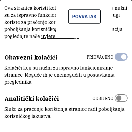
kojem su opisali tehnologije umjetne inteligencije koje samostalno
Ova stranica koristi kolačiće. Neki od tih kolačića nužni
‘čitaju’ znanstvenu literaturu iz područja mikrobiologije. Rad je
su za ispravno funkcioniranje stranice, dok se drugi
POVRATAK
objavljen u uglednom časopisu Nucleic Acids Research. Riječ je o
koriste za praćenje korištenja stranice radi
časopisu koji spada među šest posto najboljih časopisa u kategoriji,
poboljšanja korisničkog iskustva. Za više informacija
pogledajte naše
uvjete korištenja
.
a koji pruža informacije o najnovijim dostignućima u molekularnoj
biologiji.
Obavezni kolačići
PRIHVAĆENO
PRIOPCENJE-Rudjerovci-su-razvili-
Kolačići koji su nužni za ispravno funkcioniranje
novu-racunalnu-metodu-za-brzo-i-
stranice. Moguće ih je onemogućiti u postavkama
(116,7 kB)
samostalno-citanje-znanstvene-
preglednika.
literature.pdf
Analitički kolačići
ODBIJENO
Služe za praćenje korištenja stranice radi poboljšanja
korisničkog iskustva.