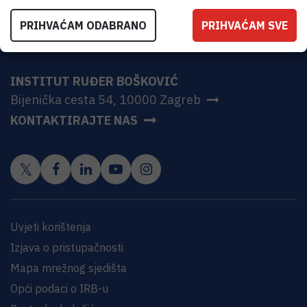
PRIHVAĆAM ODABRANO
PRIHVAĆAM SVE
INSTITUT RUĐER BOŠKOVIĆ
Bijenička cesta 54, 10000 Zagreb
KONTAKTIRAJTE NAS
Uvjeti korištenja
Izjava o pristupačnosti
Mapa mrežnog sjedišta
Opći podaci o IRB-u