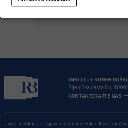
PRIOPCENJE-Znanstvenicima-IRB-a-uru
znanost.pdf
INSTITUT RUĐER BOŠK
Bijenička cesta 54, 1000
KONTAKTIRAJTE NAS
Uvjeti korištenja
Izjava o pristupačnosti
Mapa mrežnog