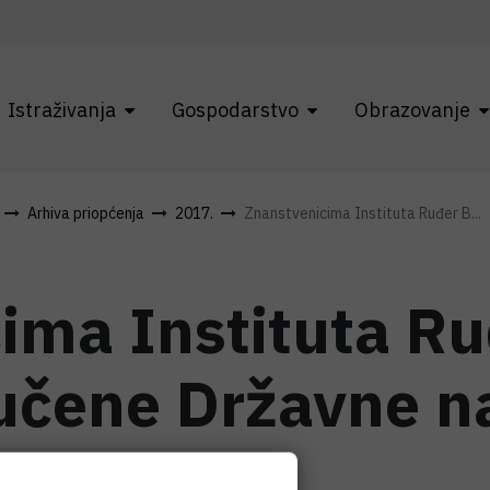
Istraživanja
Gospodarstvo
Obrazovanje
Arhiva priopćenja
2017.
Znanstvenicima Instituta Ruđer B...
ima Instituta Ru
učene Državne n