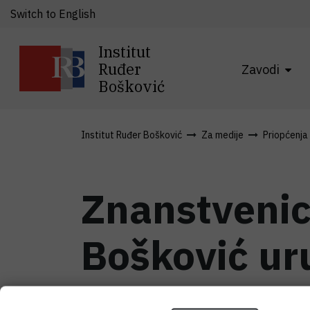
Switch to English
Institut
Ruđer
Zavodi
Bošković
Institut Ruđer Bošković
Za medije
Priopćenja
Znanstvenic
Bošković ur
znanost