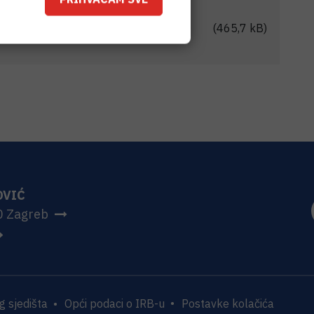
cene-Drzavne-nagrade-za-
(465,7 kB)
OVIĆ
0 Zagreb
 sjedišta
Opći podaci o IRB-u
Postavke kolačića