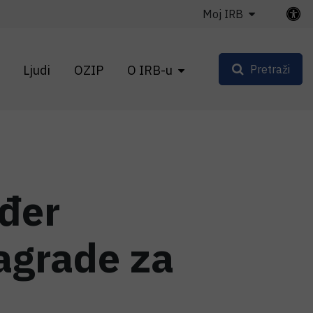
Moj IRB
Ljudi
OZIP
O IRB-u
Pretraži
đer
agrade za