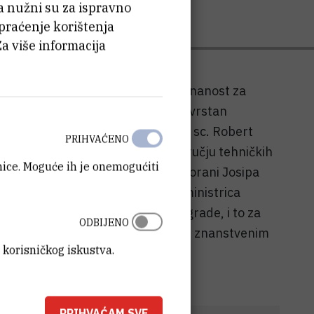
ća nužni su za ispravno
 praćenje korištenja
Za više informacija
 uručenje Državnih nagrada za znanost za
estižne nagrade i priznanja za izvrstan
nstituta Ruđer Bošković (IRB), dr. sc. Robert
PRIHVAĆENO
te prof. dr. sc. Karolj Skala u području tehničkih
anice. Moguće ih je onemogućiti
 su na prigodnom događanju u Dvorani Josipa
g Sabora Gordan Jandroković te ministrica
vjak, a uručene su ukupno 34 nagrade, i to za
ODBIJENO
i promidžbu znanosti, kao i nagrade znanstvenim
 korisničkog iskustva.
PRIHVAĆAM SVE