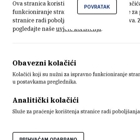
Ova stranica koristi kolačiće. Neki od tih kolači
POVRATAK
funkcioniranje stranice, dok se drugi koriste za
stranice radi poboljšanja korisničkog iskustva. 
14.12.2017.
pogledajte naše
uvjete korištenja
.
U Hrvatskom saboru održano je svečano
2016. godinu, a među dobitnicima ove pr
znanstveni rad su i dva znanstvenika s I
Obavezni kolačići
Vianello, u području prirodnih znanosti, 
Kolačići koji su nužni za ispravno funkcioniranje str
znanosti. Godišnje nagrade dobitnicima
u postavkama preglednika.
Šokčevića uručili predsjednik Hrvatsko
znanosti i obrazovanja prof. Blaženka Di
Analitički kolačići
životno djelo, znanost, popularizaciju 
Služe za praćenje korištenja stranice radi poboljšanja
novacima.
PRIHVAĆAM ODABRANO