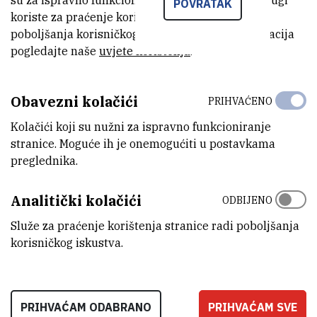
su za ispravno funkcioniranje stranice, dok se drugi
POVRATAK
radove objavljene od strane zaposlenika Instituta u 2017. godini,
koriste za praćenje korištenja stranice radi
kao i posebna priznanja zaslužnim znanstvenicima Instituta i
poboljšanja korisničkog iskustva. Za više informacija
posebna priznanja za popularizaciju znanosti.
pogledajte naše
uvjete korištenja
.
Obavezni kolačići
PRIOPCENJE-Dodijeljene-godisnje-
PRIHVAĆENO
nagrade-za-najbolje-znanstvene-
(590,9 kB)
Kolačići koji su nužni za ispravno funkcioniranje
radove-zaposlenika-IRB-a.pdf
stranice. Moguće ih je onemogućiti u postavkama
preglednika.
Analitički kolačići
ODBIJENO
Služe za praćenje korištenja stranice radi poboljšanja
korisničkog iskustva.
PRIHVAĆAM ODABRANO
PRIHVAĆAM SVE