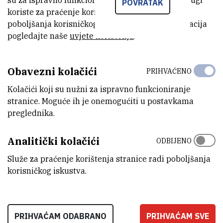
su za ispravno funkcioniranje stranice, dok se drugi
POVRATAK
temelje za buduća istraživanja u potrazi za procesima koji bi bili
koriste za praćenje korištenja stranice radi
ekološki prihvatljiviji i omogućili kvalitetnije recikliranje i upotrebu
poboljšanja korisničkog iskustva. Za više informacija
glicerola.
pogledajte naše
uvjete korištenja
.
Obavezni kolačići
PRIOPCENJE-Istrazivanje-
PRIHVAĆENO
znanstvenika-IRB-a-objavljeno-u-
(481,9 kB)
Kolačići koji su nužni za ispravno funkcioniranje
uglednom-časopisu-JACS.pdf
stranice. Moguće ih je onemogućiti u postavkama
preglednika.
Analitički kolačići
ODBIJENO
Služe za praćenje korištenja stranice radi poboljšanja
korisničkog iskustva.
PRIHVAĆAM ODABRANO
PRIHVAĆAM SVE