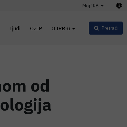
Moj IRB
Ljudi
OZIP
O IRB-u
Pretraži
dnom od
ologija