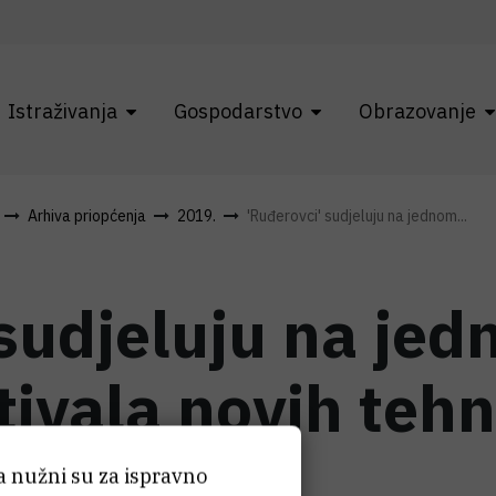
Istraživanja
Gospodarstvo
Obrazovanje
Arhiva priopćenja
2019.
'Ruđerovci' sudjeluju na jednom...
 sudjeluju na je
tivala novih tehn
World'
ća nužni su za ispravno