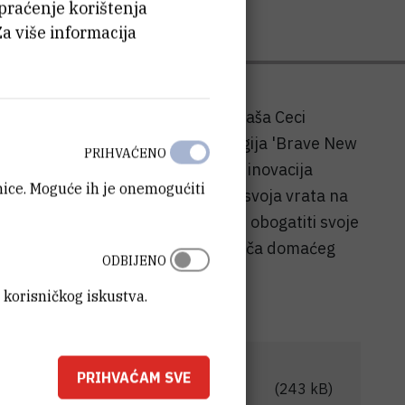
 praćenje korištenja
Za više informacija
RB) Vibor Jelić, Tomislav Šmuc i Saša Ceci
 najvećih festivala novih tehnologija 'Brave New
PRIHVAĆENO
redom organizira Centar znanja i inovacija
anice. Moguće ih je onemogućiti
5. lipnja 2019. ponovno otvara svoja vrata na
nteresirane posjetitelje koji žele obogatiti svoje
slušati neke od najuspješnijih priča domaćeg
ODBIJENO
 korisničkog iskustva.
PRIHVAĆAM SVE
-od-najvecih-festivala-novih-
(243 kB)