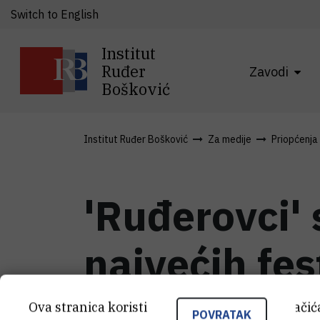
Switch to English
Institut
Ruđer
Zavodi
Bošković
Institut Ruđer Bošković
Za medije
Priopćenja
'Ruđerovci'
najvećih fes
'Brave New 
Ova stranica koristi kolačiće. Neki od tih kolači
POVRATAK