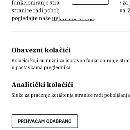
funkcioniranje stranice, dok se drugi koriste za
stranice radi poboljšanja korisničkog iskustva. 
pogledajte naše
uvjete korištenja
.
12.6.2019.
Znanstvenici Instituta Ruđer Bošković (I
obogatit će uzbudljiv program jednog od
Obavezni kolačići
World' (BNW), koji već četvrtu godinu za
Kolačići koji su nužni za ispravno funkcioniranje str
HUB385. Ove godine HUB385 od 13. do 1
u postavkama preglednika.
adresi Petračićeva 6 u Zagrebu za sve zai
znanje o tehnologijama budućnosti te po
Analitički kolačići
poduzetništva, znanosti i tehnologije.
Služe za praćenje korištenja stranice radi poboljšanja
PRIHVAĆAM ODABRANO
NAJAVA-Rudjerovci-sudjeluju-na-jednom
tehnologija.pdf