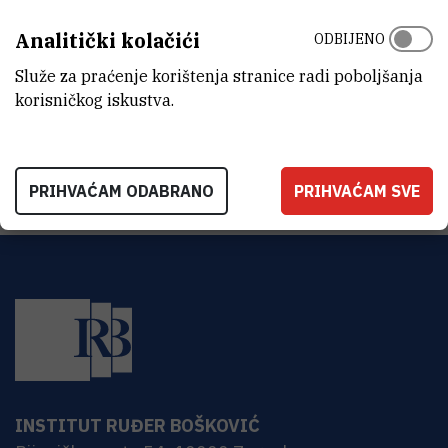
znanost i tehnologiju, MZO, Frane Šesnić, direktor ZICER-a te dr. sc.
Ivanka Jerić, pomoćnica ravantelja IRB-a.
Analitički kolačići
ODBIJENO
Služe za praćenje korištenja stranice radi poboljšanja
korisničkog iskustva.
PRIOPCENJE-Tim-MediBoost-
pobjednik-je-AI4Health.Cro-
(259,7 kB)
inovacijskog-natjecanja.pdf
PRIHVAĆAM ODABRANO
PRIHVAĆAM SVE
INSTITUT RUĐER BOŠKOVIĆ