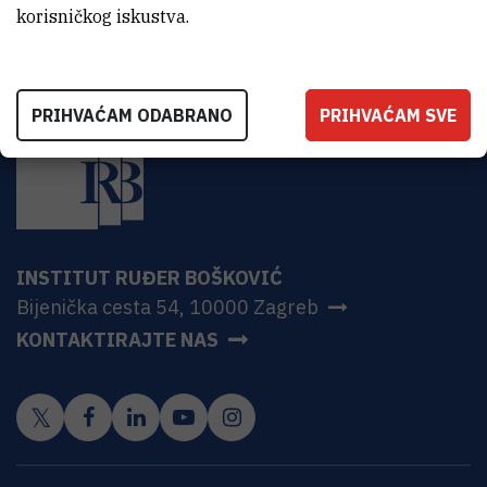
korisničkog iskustva.
PRIHVAĆAM ODABRANO
PRIHVAĆAM SVE
INSTITUT RUĐER BOŠKOVIĆ
Bijenička cesta 54, 10000 Zagreb
KONTAKTIRAJTE NAS