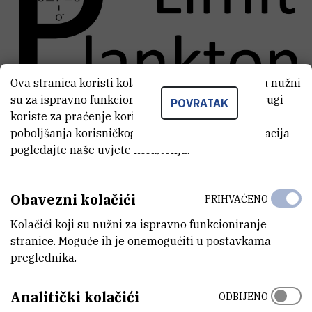
Ova stranica koristi kolačiće. Neki od tih kolačića nužni
su za ispravno funkcioniranje stranice, dok se drugi
POVRATAK
Ingrid Ivančić
i
Martin Pfannkuchen
presentiraju resultate iz projekta
P-Limit
koriste za praćenje korištenja stranice radi
na CIESM 2016 u Kiel, Njemačka.
poboljšanja korisničkog iskustva. Za više informacija
pogledajte naše
uvjete korištenja
.
VEZANE VIJESTI
Obavezni kolačići
PRIHVAĆENO
P-Limit i LEE na "11th International Phycological
Kolačići koji su nužni za ispravno funkcioniranje
Congress" u Szczecin, Poljskoj.
stranice. Moguće ih je onemogućiti u postavkama
preglednika.
P-limit and LEE at the 17th international
conference on harmful algae
Analitički kolačići
ODBIJENO