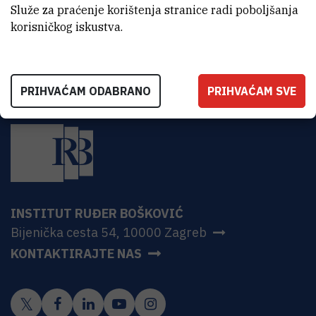
Služe za praćenje korištenja stranice radi poboljšanja
P-Limit i CIM/LEE na radionici Ambiomeres
korisničkog iskustva.
PRIHVAĆAM ODABRANO
PRIHVAĆAM SVE
INSTITUT RUĐER BOŠKOVIĆ
Bijenička cesta 54, 10000 Zagreb
KONTAKTIRAJTE NAS