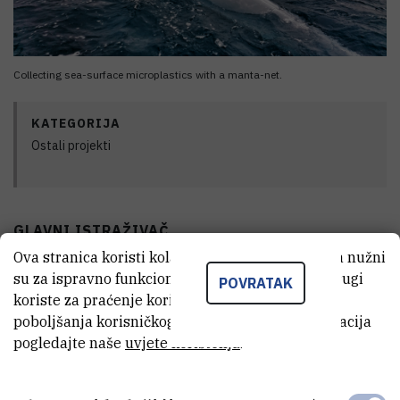
Collecting sea-surface microplastics with a manta-net.
KATEGORIJA
Ostali projekti
GLAVNI ISTRAŽIVAČ
Ova stranica koristi kolačiće. Neki od tih kolačića nužni
su za ispravno funkcioniranje stranice, dok se drugi
POVRATAK
koriste za praćenje korištenja stranice radi
poboljšanja korisničkog iskustva. Za više informacija
pogledajte naše
uvjete korištenja
.
Mirta
Smodlaka Tanković
,
dr. sc.
mirta@cim.irb.hr