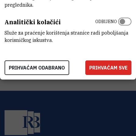
ZAVOD
preglednika.
Centar za istraživanje mora
Analitički kolačići
ODBIJENO
LABORATORIJ
Laboratorij za eutrofikaciju, ekotoksikologiju i bioremedijaciju
Služe za praćenje korištenja stranice radi poboljšanja
korisničkog iskustva.
ADRESA
Institut Ruđer Bošković
Centar za istraživanje mora
G. Paliaga 5
52210 Rovinj
PRIHVAĆAM ODABRANO
PRIHVAĆAM SVE