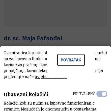
dr. sc.
Maja
Fafanđel
Viši znanstveni suradnik
Ova stranica koristi kolačiće. Neki od tih kolačića nužni
su za ispravno funkcioniranje stranice, dok se drugi
POVRATAK
koriste za praćenje korištenja stranice radi
E-MAIL
poboljšanja korisničkog iskustva. Za više informacija
maja@cim.irb.hr
pogledajte naše
uvjete korištenja
.
TELEFON
+385 52 804 718
Obavezni kolačići
PRIHVAĆENO
INTERNI BROJ
Kolačići koji su nužni za ispravno funkcioniranje
718
stranice. Moguće ih je onemogućiti u postavkama