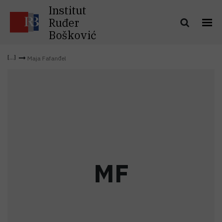
Institut
Ruđer
Bošković
Maja Fafanđel
M
F