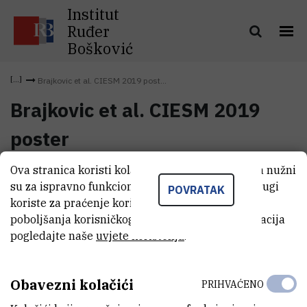
Institut
Ruđer
Bošković
Brajkovic et al. CIESM 2019 post...
Brajkovic et al. CIESM 2019
poster
Ova stranica koristi kolačiće. Neki od tih kolačića nužni
Brajkovic et al. CIESM 2019
su za ispravno funkcioniranje stranice, dok se drugi
(1,9 MB)
POVRATAK
poster
koriste za praćenje korištenja stranice radi
poboljšanja korisničkog iskustva. Za više informacija
pogledajte naše
uvjete korištenja
.
Obavezni kolačići
PRIHVAĆENO