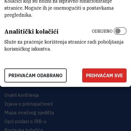
Kolačići koji su nužni za ispravno funkcioniranje
stranice. Moguće ih je onemogućiti u postavkama
preglednika.
Analitički kolačići
ODBIJENO
INSTITUT RUĐER BOŠKOVIĆ
Bijenička cesta 54, 10000 Zagreb
Služe za praćenje korištenja stranice radi poboljšanja
korisničkog iskustva.
KONTAKTIRAJTE NAS
PRIHVAĆAM ODABRANO
PRIHVAĆAM SVE
Uvjeti korištenja
Izjava o pristupačnosti
Mapa mrežnog sjedišta
Opći podaci o IRB-u
Postavke kolačića