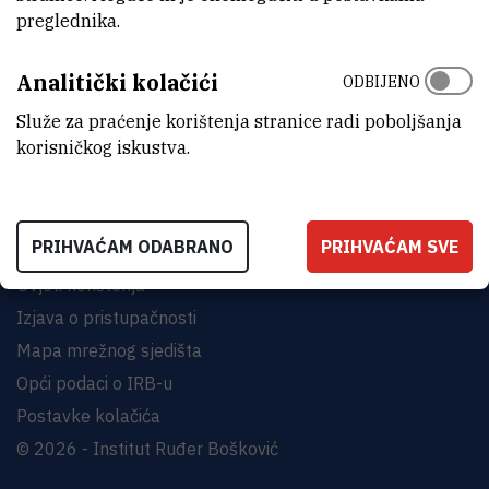
preglednika.
INSTITUT RUĐER BOŠKOVIĆ
Analitički kolačići
Bijenička cesta 54, 10000 Zagreb
ODBIJENO
KONTAKTIRAJTE NAS
Služe za praćenje korištenja stranice radi poboljšanja
korisničkog iskustva.
PRIHVAĆAM ODABRANO
PRIHVAĆAM SVE
Uvjeti korištenja
Izjava o pristupačnosti
Mapa mrežnog sjedišta
Opći podaci o IRB-u
Postavke kolačića
© 2026 - Institut Ruđer Bošković