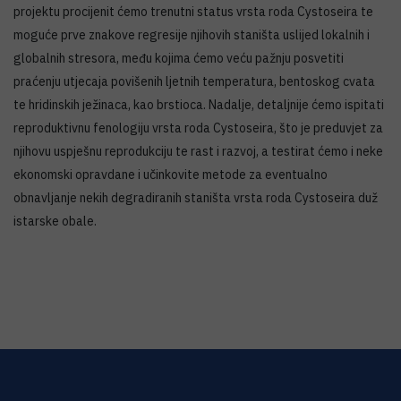
projektu procijenit ćemo trenutni status vrsta roda Cystoseira te
moguće prve znakove regresije njihovih staništa uslijed lokalnih i
globalnih stresora, među kojima ćemo veću pažnju posvetiti
praćenju utjecaja povišenih ljetnih temperatura, bentoskog cvata
te hridinskih ježinaca, kao brstioca. Nadalje, detaljnije ćemo ispitati
reproduktivnu fenologiju vrsta roda Cystoseira, što je preduvjet za
njihovu uspješnu reprodukciju te rast i razvoj, a testirat ćemo i neke
ekonomski opravdane i učinkovite metode za eventualno
obnavljanje nekih degradiranih staništa vrsta roda Cystoseira duž
istarske obale.