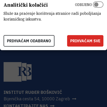
Laboratorij za fiziku elementarnih čestica
Analitički kolačići
ODBIJENO
ADRESA
Služe za praćenje korištenja stranice radi poboljšanja
Institut Ruđer Bošković
korisničkog iskustva.
Bijenička 54
HR-10000 Zagreb
PRIHVAĆAM ODABRANO
PRIHVAĆAM SVE
INSTITUT RUĐER BOŠKOVIĆ
Bijenička cesta 54, 10000 Zagreb
KONTAKTIRAJTE NAS