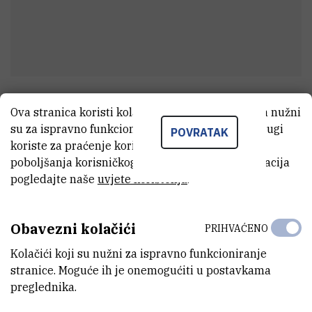
dr. sc.
Sacha Samson Nohan
Ova stranica koristi kolačiće. Neki od tih kolačića nužni
Cormenier
su za ispravno funkcioniranje stranice, dok se drugi
POVRATAK
koriste za praćenje korištenja stranice radi
viši asistent
poboljšanja korisničkog iskustva. Za više informacija
pogledajte naše
uvjete korištenja
.
E-MAIL
scormen@irb.hr
Obavezni kolačići
PRIHVAĆENO
ZAVOD
Kolačići koji su nužni za ispravno funkcioniranje
Zavod za eksperimentalnu fiziku
stranice. Moguće ih je onemogućiti u postavkama
preglednika.
LABORATORIJ