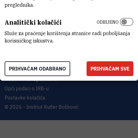
Bijenička cesta 54, 10000 Zagreb
preglednika.
KONTAKTIRAJTE NAS
Analitički kolačići
ODBIJENO
Služe za praćenje korištenja stranice radi poboljšanja
korisničkog iskustva.
Uvjeti korištenja
PRIHVAĆAM ODABRANO
PRIHVAĆAM SVE
Izjava o pristupačnosti
Mapa mrežnog sjedišta
Opći podaci o IRB-u
Postavke kolačića
© 2026 - Institut Ruđer Bošković