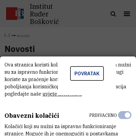
Institut
Ruđer
Bošković
Novosti
Novosti
Ova stranica koristi kolačiće. Neki od tih kolačića nužni
su za ispravno funkcioniranje stranice, dok se drugi
POVRATAK
koriste za praćenje korištenja stranice radi
poboljšanja korisničkog iskustva. Za više informacija
pogledajte naše
uvjete korištenja
.
Obavezni kolačići
PRIHVAĆENO
Kolačići koji su nužni za ispravno funkcioniranje
INSTITUT RUĐER BOŠKOVIĆ
stranice. Moguće ih je onemogućiti u postavkama