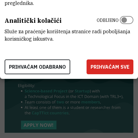
preglednika.
Analitički kolačići
ODBIJENO
Danube Digital Accelerator: Empowering
Služe za praćenje korištenja stranice radi poboljšanja
CEE’s Next Wave of Innovators
korisničkog iskustva.
7.2.2025.
PRIHVAĆAM ODABRANO
PRIHVAĆAM SVE