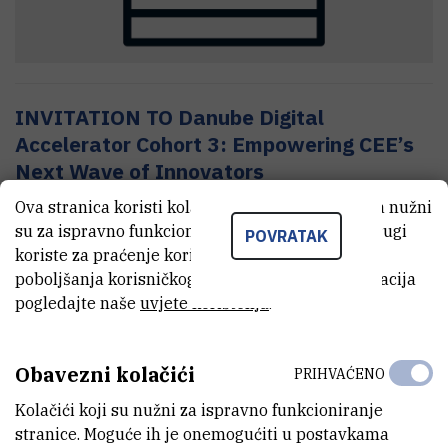
INVITATION TO Danube Digital
Accelerator Cohort 3: Empowering CEE’s
Next Wave of Innovators
Ova stranica koristi kolačiće. Neki od tih kolačića nužni
7.5.2025.
su za ispravno funkcioniranje stranice, dok se drugi
POVRATAK
koriste za praćenje korištenja stranice radi
poboljšanja korisničkog iskustva. Za više informacija
pogledajte naše
uvjete korištenja
.
Obavezni kolačići
PRIHVAĆENO
Kolačići koji su nužni za ispravno funkcioniranje
stranice. Moguće ih je onemogućiti u postavkama