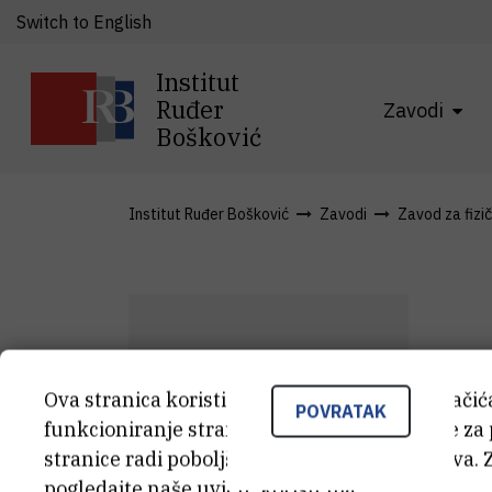
Switch to English
Institut
Ruđer
Zavodi
Bošković
Institut Ruđer Bošković
Zavodi
Zavod za fizi
S
Ova stranica koristi kolačiće. Neki od tih kolači
S
B
POVRATAK
funkcioniranje stranice, dok se drugi koriste za
stranice radi poboljšanja korisničkog iskustva. 
Asi
pogledajte naše
uvjete korištenja
.