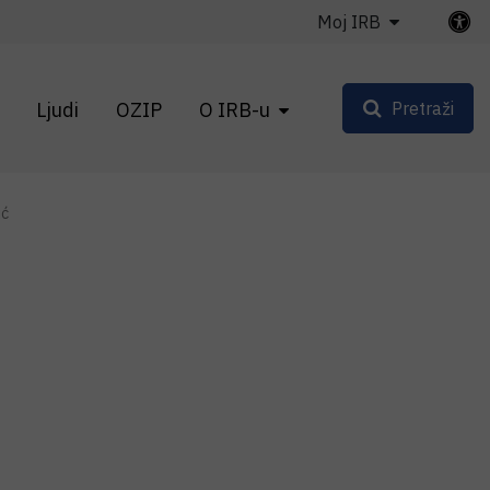
Moj IRB
Ljudi
OZIP
O IRB-u
Pretraži
ić