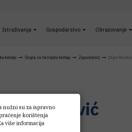
Istraživanja
Gospodarstvo
Obrazovanje
čku kemiju
Grupa za teorijsku kemiju
Zaposlenici
Stipe Blažev
tipe
Blažević
ća nužni su za ispravno
 praćenje korištenja
Za više informacija
stent