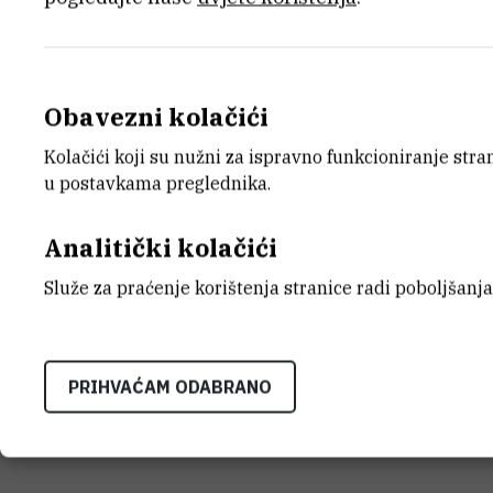
Obavezni kolačići
E-MAIL
ZAVO
Kolačići koji su nužni za ispravno funkcioniranje str
stblazevi@irb.hr
Zavod z
u postavkama preglednika.
LABO
Grupa z
Analitički kolačići
ADRE
Služe za praćenje korištenja stranice radi poboljšanja
Institu
Bijenič
HR-100
PRIHVAĆAM ODABRANO