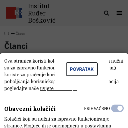
Institut
Ruđer
Bošković
Članci
Članci
Ova stranica koristi kolačiće. Neki od tih kolačića nužni
su za ispravno funkcioniranje stranice, dok se drugi
POVRATAK
koriste za praćenje korištenja stranice radi
poboljšanja korisničkog iskustva. Za više informacija
pogledajte naše
uvjete korištenja
.
Obavezni kolačići
PRIHVAĆENO
Kolačići koji su nužni za ispravno funkcioniranje
INSTITUT RUĐER BOŠKOVIĆ
stranice. Moguće ih je onemogućiti u postavkama