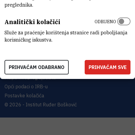
Bijenička cesta 54, 10000 Zagreb
preglednika.
KONTAKTIRAJTE NAS
Analitički kolačići
ODBIJENO
Služe za praćenje korištenja stranice radi poboljšanja
korisničkog iskustva.
Uvjeti korištenja
PRIHVAĆAM ODABRANO
PRIHVAĆAM SVE
Izjava o pristupačnosti
Mapa mrežnog sjedišta
Opći podaci o IRB-u
Postavke kolačića
© 2026 - Institut Ruđer Bošković