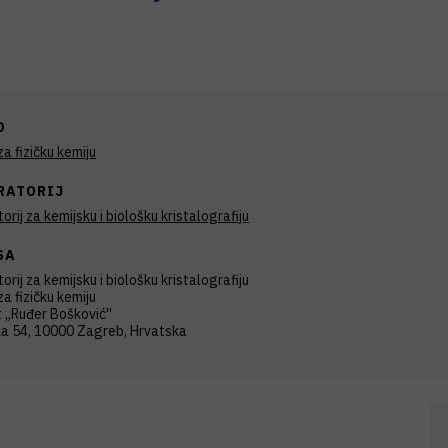
D
a fizičku kemiju
RATORIJ
orij za kemijsku i biološku kristalografiju
SA
orij za kemijsku i biološku kristalografiju
a fizičku kemiju
t ,,Ruđer Bošković''
ka 54, 10000 Zagreb, Hrvatska