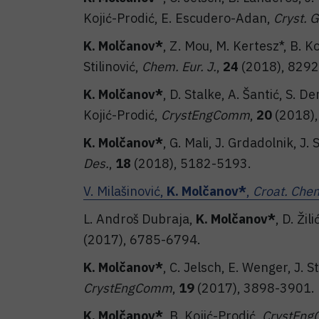
Kojić-Prodić, E. Escudero-Adan,
Cryst. 
K. Molčanov*
, Z. Mou, M. Kertesz*, B. K
Stilinović,
Chem. Eur. J.
,
24
(2018), 8292
K. Molčanov*
, D. Stalke, A. Šantić, S. D
Kojić-Prodić,
CrystEngComm
,
20
(2018),
K. Molčanov*
, G. Mali, J. Grdadolnik, J. 
Des.
,
18
(2018), 5182-5193.
V. Milašinović,
K. Molčanov*
,
Croat. Che
L. Androš Dubraja,
K. Molčanov*
, D. Žil
(2017), 6785-6794.
K. Molčanov*
, C. Jelsch, E. Wenger, J. S
CrystEngComm
,
19
(2017), 3898-3901.
K. Molčanov*
, B. Kojić-Prodić,
CrystEn