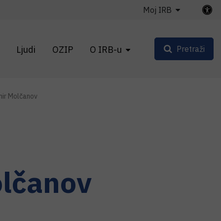
Moj IRB
Ljudi
OZIP
O IRB-u
Pretraži
mir Molčanov
lčanov