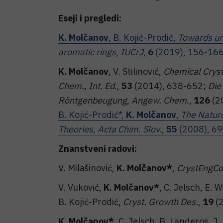
Eseji i pregledi:
K. Molčanov
, B. Kojić-Prodić,
Towards und
aromatic rings
,
IUCrJ
,
6
(2019), 156-166
K. Molčanov
, V. Stilinović,
Chemical Cryst
Chem., Int. Ed
.,
53
(2014), 638-652;
Die
Röntgenbeugung
,
Angew. Chem
.,
126
(2
B. Kojić-Prodić*,
K. Molčanov
,
The Nature
Theories
,
Acta Chim. Slov.
,
55
(2008), 69
Znanstveni radovi:
V. Milašinović,
K. Molčanov*
,
CrystEng
V. Vuković,
K. Molčanov*
, C. Jelsch, E.
B. Kojić-Prodić,
Cryst. Growth Des.
,
19
(2
K. Molčanov*
, C. Jelsch, B. Landeros, J.