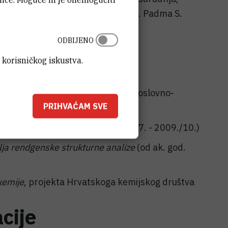
jić-Prodić (Hrvatska) i prof. dr. sc. Padma S.
ODBIJENO
 korisničkog iskustva.
a opću i anorgansku kemiju Prirodoslovno-
PRIHVAĆAM SVE
Zagrebu:
pće kemije I i II
(ak. god. 2006./07. - 2009./10.)
lja rendgenske strukturne analize
(od ak. god.
kemije
, projekta Hrvatskoga kemijskog društva
cije