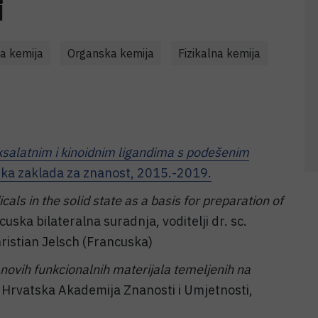
i
a kemija
Organska kemija
Fizikalna kemija
ksalatnim i kinoidnim ligandima s podešenim
ska zaklada za znanost, 2015.-2019.
als in the solid state as a basis for preparation of
uska bilateralna suradnja, voditelji dr. sc.
hristian Jelsch (Francuska)
a novih funkcionalnih materijala temeljenih na
ra Hrvatska Akademija Znanosti i Umjetnosti,