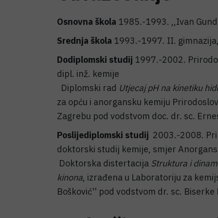
Osnovna škola
1985.-1993. ,,Ivan Gundu
Srednja škola
1993.-1997. II. gimnazija
Dodiplomski studij
1997.-2002. Prirodo
dipl. inž. kemije
Diplomski rad
Utjecaj pH na kinetiku hi
za opću i anorgansku kemiju Prirodoslo
Zagrebu pod vodstvom doc. dr. sc. Erne
Poslijediplomski studij
2003.-2008. Pri
doktorski studij kemije, smjer Anorgans
Doktorska distertacija
Struktura i dinam
kinona
, izrađena u Laboratoriju za kemijs
Bošković'' pod vodstvom dr. sc. Biserke