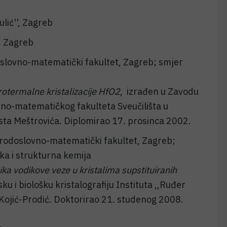
lić'', Zagreb
, Zagreb
slovno-matematički fakultet, Zagreb; smjer
drotermalne kristalizacije HfO2
, izrađen u Zavodu
vno-matematičkog fakulteta Sveučilišta u
sta Meštrovića. Diplomirao 17. prosinca 2002.
rodoslovno-matematički fakultet, Zagreb;
ka i strukturna kemija
ika vodikove veze u kristalima supstituiranih
ku i biološku kristalografiju Instituta ,,Ruđer
 Kojić-Prodić. Doktorirao 21. studenog 2008.