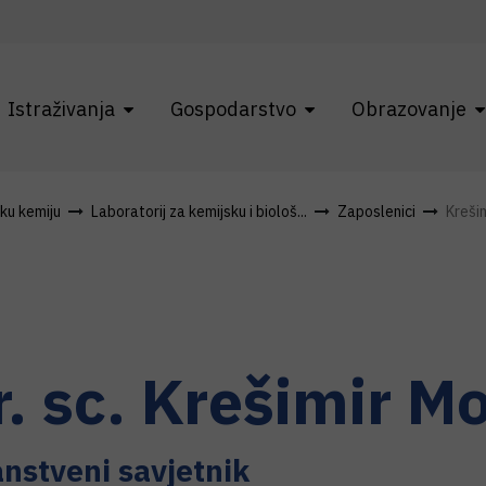
Istraživanja
Gospodarstvo
Obrazovanje
čku kemiju
Laboratorij za kemijsku i biološ...
Zaposlenici
Kreši
r. sc.
Krešimir
Mo
nstveni savjetnik