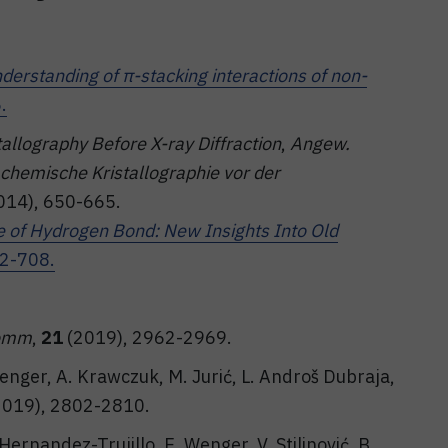
erstanding of π-stacking interactions of non-
.
allography Before X-ray Diffraction
,
Angew.
 chemische Kristallographie vor der
014), 650-665.
 of Hydrogen Bond: New Insights Into Old
2-708.
Comm
,
21
(2019), 2962-2969.
 Wenger, A. Krawczuk, M. Jurić, L. Androš Dubraja,
019), 2802-2810.
 Hernandez-Trujillo, E. Wenger, V. Stilinović, B.