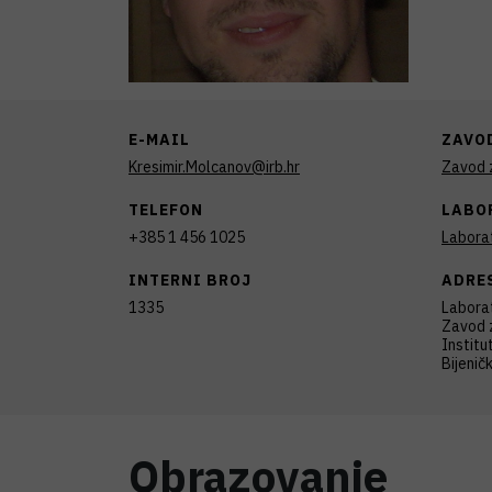
E-MAIL
ZAVO
Kresimir.Molcanov@irb.hr
Zavod z
TELEFON
LABO
+385 1 456 1025
Laborat
INTERNI BROJ
ADRE
1335
Laborat
Zavod z
Institu
Bijenič
Obrazovanje