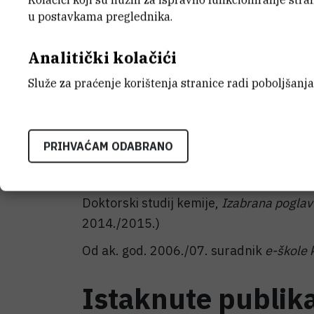
u postavkama preglednika.
2006.-2008., voditelji: dr. sc. Biserka Ko
Vankar (Indija)
Analitički kolačići
Nastava
Služe za praćenje korištenja stranice radi poboljšanja
2006.-2007.. vanjski suradnik, Zavod z
PRIHVAĆAM ODABRANO
matematičkoga fakulteta Sveučilišta u 
Preddiplomski studij kemije,
Praktikum o
Doktorski studij kemije,
Izabrana poglav
2014./2015.)
Od ak. god. 2006./07. suradnik
e-škole 
Istaknute publika