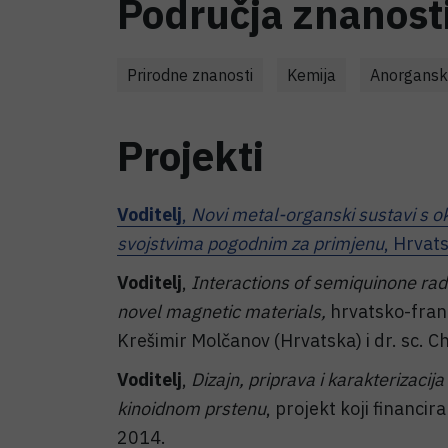
Područja znanost
Prirodne znanosti
Kemija
Anorgansk
Projekti
Voditelj
,
Novi metal-organski sustavi s o
svojstvima pogodnim za primjenu
, Hrvat
Voditelj
,
Interactions of semiquinone radic
novel magnetic materials,
hrvatsko-franc
Krešimir Molčanov (Hrvatska) i dr. sc. C
Voditelj
,
Dizajn, priprava i karakterizacij
kinoidnom prstenu
, projekt koji financi
2014.