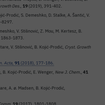
Growth Des.
,
19
(2019), 391-402.
ojić-Prodić, S. Demeshko, D. Stalke, A. Šantić, V.
-8297.
emeshko, V. Stilinović, Z. Mou, M. Kertesz, B.
 1863-1873.
Stare, V. Stilinović, B. Kojić-Prodić,
Cryst. Growth
m. Acta
,
91
(2018), 177-186.
ić, B. Kojić-Prodić, E. Wenger,
New J. Chem.
,
41
tare, A. ø. Madsen, B. Kojić-Prodić,
gComm
,
19
(2017), 1801-1808.