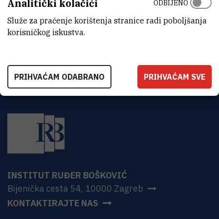
Analitički kolačići
ODBIJENO
ADRESA
Institut Ruđer Bošković
Služe za praćenje korištenja stranice radi poboljšanja
Bijenička 54
korisničkog iskustva.
HR-10000 Zagreb
PRIHVAĆAM ODABRANO
PRIHVAĆAM SVE
INSTITUT RUĐER BOŠKOVIĆ
Bijenička cesta 54, 10000 Zagreb
KONTAKTIRAJTE NAS