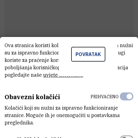
Ova stranica koristi kolačiće. Neki od tih kolačića nužni
Jurica
Devčić
su za ispravno funkcioniranje stranice, dok se drugi
POVRATAK
Tehnički suradnik
koriste za praćenje korištenja stranice radi
poboljšanja korisničkog iskustva. Za više informacija
pogledajte naše
uvjete korištenja
.
E-MAIL
Jurica.Devcic@irb.hr
Obavezni kolačići
PRIHVAĆENO
INTERNI BROJ
Kolačići koji su nužni za ispravno funkcioniranje
1217
stranice. Moguće ih je onemogućiti u postavkama
preglednika.
ZAVOD
Zavod za fizičku kemiju