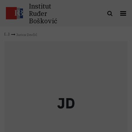
Institut
Ruđer
Bošković
Jurica Devčić
J
D