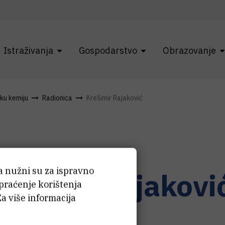
Istraživanja
Gospodarstvo
Obrazovanje
čku kemiju
Radionica
Krešimir Rajaković
ća nužni su za ispravno
rešimir
Rajakovi
 praćenje korištenja
Za više informacija
nički suradnik