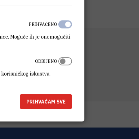
PRIHVAĆENO
anice. Moguće ih je onemogućiti
D
a fizičku kemiju
SA
ODBIJENO
t Ruđer Bošković
ka 54
 korisničkog iskustva.
00 Zagreb
PRIHVAĆAM SVE