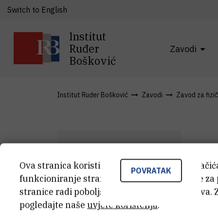
Switch to English
Institut
Ruđer
Zavodi
Bošković
Institut Ruđer Bošković
Zavodi
Zavod za fizi
Ova stranica koristi kolačiće. Neki od tih kolači
K
POVRATAK
funkcioniranje stranice, dok se drugi koriste za
K
R
stranice radi poboljšanja korisničkog iskustva. 
pogledajte naše
uvjete korištenja
.
Teh