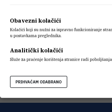
Obavezni kolačići
Kolačići koji su nužni za ispravno funkcioniranje str
E-MAIL
ZAVO
u postavkama preglednika.
Kresimir.Rajakovic@irb.hr
Zavod z
TELEFON
ADRE
Analitički kolačići
+385 1 456 1087
Institu
Bijenič
Služe za praćenje korištenja stranice radi poboljšanja
HR-100
INTERNI BROJ
1487
PRIHVAĆAM ODABRANO