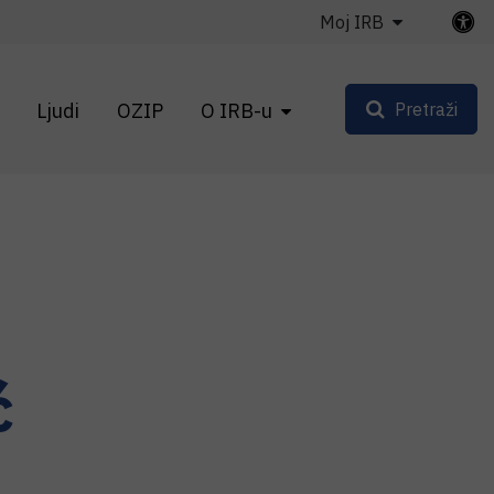
Moj IRB
Ljudi
OZIP
O IRB-u
Pretraži
ć