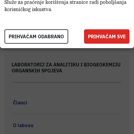
Služe za praćenje korištenja stranice radi poboljšanja
Marijan
Ahel
,
dr. sc.
korisničkog iskustva.
ahel@irb.hr
+385 1 456 0940
PRIHVAĆAM ODABRANO
PRIHVAĆAM SVE
LABORATORIJ ZA ANALITIKU I BIOGEOKEMIJU
ORGANSKIH SPOJEVA
Članci
O labosu