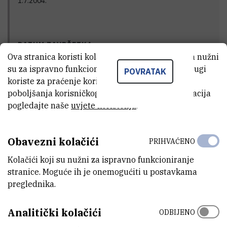
1.7.2004.
DATUM ZAVRŠETKA
Ova stranica koristi kolačiće. Neki od tih kolačića nužni
30.6.2007.
su za ispravno funkcioniranje stranice, dok se drugi
POVRATAK
koriste za praćenje korištenja stranice radi
poboljšanja korisničkog iskustva. Za više informacija
STATUS
pogledajte naše
uvjete korištenja
.
Završen
Obavezni kolačići
PRIHVAĆENO
Kolačići koji su nužni za ispravno funkcioniranje
GLAVNI ISTRAŽIVAČ
stranice. Moguće ih je onemogućiti u postavkama
preglednika.
M
A
Analitički kolačići
ODBIJENO