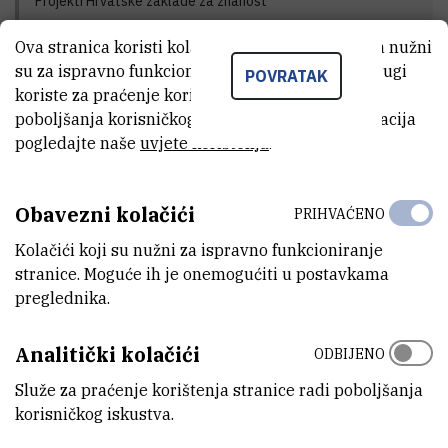
Projekti Hrvatske zaklade za znanost
Ova stranica koristi kolačiće. Neki od tih kolačića nužni
su za ispravno funkcioniranje stranice, dok se drugi
POVRATAK
koriste za praćenje korištenja stranice radi
GLAVNI ISTRAŽIVAČ
poboljšanja korisničkog iskustva. Za više informacija
pogledajte naše
uvjete korištenja
.
Obavezni kolačići
PRIHVAĆENO
Dario
Omanović
,
dr. sc.
Kolačići koji su nužni za ispravno funkcioniranje
Dario.Omanovic@irb.hr
stranice. Moguće ih je onemogućiti u postavkama
+385 1 468 0231
preglednika.
Analitički kolačići
ODBIJENO
Služe za praćenje korištenja stranice radi poboljšanja
korisničkog iskustva.