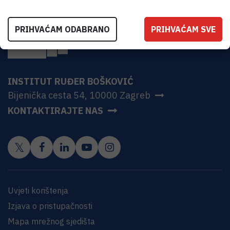
PRIHVAĆAM ODABRANO
PRIHVAĆAM SVE
INSTITUT RUĐER BOŠKOVIĆ
Bijenička cesta 54, 10000 Zagreb
KONTAKTIRAJTE NAS
Uvjeti korištenja
Izjava o pristupačnosti
Mapa mrežnog sjedišta