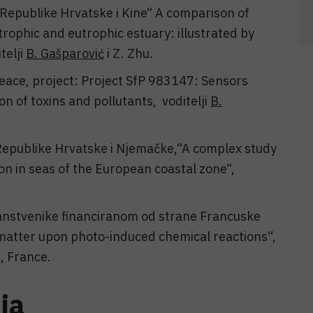
 Republike Hrvatske i Kine“ A comparison of
rophic and eutrophic estuary: illustrated by
telji
B. Gašparović
i Z. Zhu.
eace, project: Project SfP 983147: Sensors
 of toxins and pollutants, voditelji
B.
 Republike Hrvatske i Njemačke,“A complex study
on in seas of the European coastal zone“,
nanstvenike financiranom od strane Francuske
 matter upon photo-induced chemical reactions“,
, France.
ja