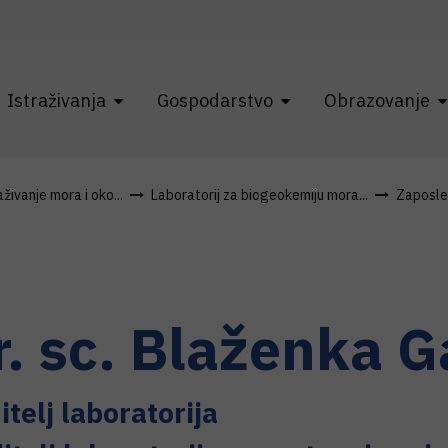
Istraživanja
Gospodarstvo
Obrazovanje
živanje mora i oko...
Laboratorij za biogeokemiju mora...
Zaposle
r. sc.
Blaženka
G
itelj laboratorija