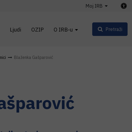
Moj IRB
Ljudi
OZIP
O IRB-u
Pretraži
nici
Blaženka Gašparović
ašparović