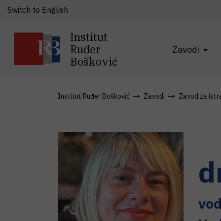
Switch to English
Institut
Ruđer
Zavodi
Bošković
Institut Ruđer Bošković
Zavodi
Zavod za istra
d
vod