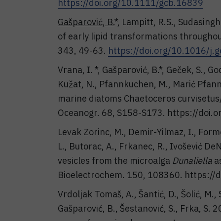
https://doi.org/10.1111/gcb.16839
Gašparović, B.
*, Lampitt, R.S., Sudasing
of early lipid transformations through
343, 49-63.
https://doi.org/10.1016/j.
Vrana, I. *, Gašparović, B.*, Geček, S., Go
Kužat, N., Pfannkuchen, M., Marić Pfann
marine diatoms Chaetoceros curvisetus/
Oceanogr. 68, S158-S173. https://doi.
Levak Zorinc, M., Demir-Yilmaz, I., Form
L., Butorac, A., Frkanec, R., Ivošević 
vesicles from the microalga
Dunaliella
as
Bioelectrochem. 150, 108360. https:/
Vrdoljak Tomaš, A., Šantić, D., Šolić, M., S
Gašparović, B., Šestanović, S., Frka, S.