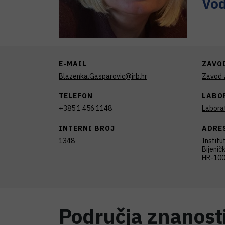
Vod
E-MAIL
ZAVO
Blazenka.Gasparovic@irb.hr
Zavod z
TELEFON
LABO
+385 1 456 1148
Laborat
INTERNI BROJ
ADRE
1348
Institu
Bijenič
HR-100
Područja znanost