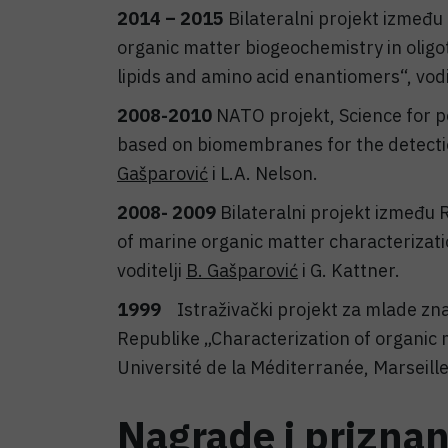
2014 – 2015
Bilateralni projekt između
organic matter biogeochemistry in oligot
lipids and amino acid enantiomers“, vodi
2008-2010
NATO projekt, Science for p
based on biomembranes for the detection
Gašparović
i L.A. Nelson.
2008- 2009
Bilateralni projekt između
of marine organic matter characterizati
voditelji
B. Gašparović
i G. Kattner.
1999
Istraživački projekt za mlade z
Republike „Characterization of organic
Université de la Méditerranée, Marseille
Nagrade i priznan