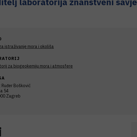
itelj laboratorija znanstveni savj
D
a istraživanje mora i okoliša
RATORIJ
orij za biogeokemiju mora i atmosfere
SA
t Ruđer Bošković
ka 54
00 Zagreb
i