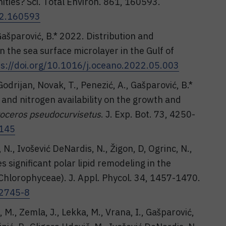
ties? Sci. Total Environ. 861, 160593.
022.160593
Gašparović, B.* 2022. Distribution and
n the sea surface microlayer in the Gulf of
ps://doi.org/10.1016/j.oceano.2022.05.003
 Godrijan, Novak, T., Penezić, A., Gašparović, B.*
and nitrogen availability on the growth and
oceros pseudocurvisetus
. J. Exp. Bot. 73, 4250-
c145
, N., Ivošević DeNardis, N., Žigon, D, Ogrinc, N.,
 significant polar lipid remodeling in the
Chlorophyceae). J. Appl. Phycol. 34, 1457-1470.
02745-8
, M., Zemla, J., Lekka, M., Vrana, I., Gašparović,