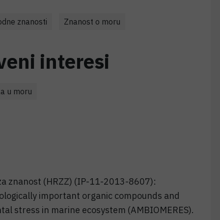
rodne znanosti
Znanost o moru
veni interesi
ka u moru
 za znanost (HRZZ) (IP-11-2013-8607):
ologically important organic compounds and
ntal stress in marine ecosystem (AMBIOMERES).