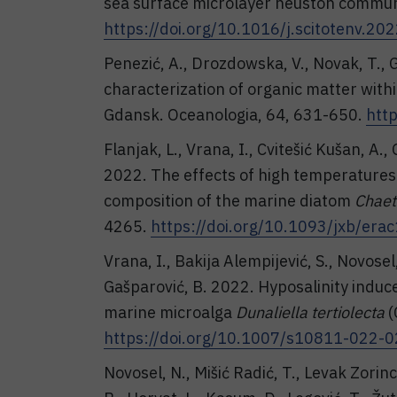
sea surface microlayer neuston communi
https://doi.org/10.1016/j.scitotenv.2
Penezić, A., Drozdowska, V., Novak, T., 
characterization of organic matter withi
Gdansk. Oceanologia, 64, 631-650.
htt
Flanjak, L., Vrana, I., Cvitešić Kušan, A.,
2022. The effects of high temperatures 
composition of the marine diatom
Chaet
4265.
https://doi.org/10.1093/jxb/era
Vrana, I., Bakija Alempijević, S., Novosel
Gašparović, B. 2022. Hyposalinity induces
marine microalga
Dunaliella tertiolecta
(
https://doi.org/10.1007/s10811-022-
Novosel, N., Mišić Radić, T., Levak Zorinc