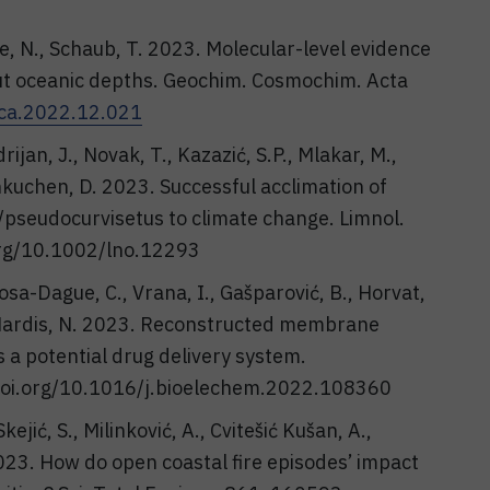
he, N., Schaub, T. 2023. Molecular-level evidence
out oceanic depths. Geochim. Cosmochim. Acta
gca.2022.12.021
drijan, J., Novak, T., Kazazić, S.P., Mlakar, M.,
kuchen, D. 2023. Successful acclimation of
pseudocurvisetus to climate change. Limnol.
org/10.1002/lno.12293
osa-Dague, C., Vrana, I., Gašparović, B., Horvat,
DeNardis, N. 2023. Reconstructed membrane
 a potential drug delivery system.
/doi.org/10.1016/j.bioelechem.2022.108360
kejić, S., Milinković, A., Cvitešić Kušan, A.,
 2023. How do open coastal fire episodes’ impact