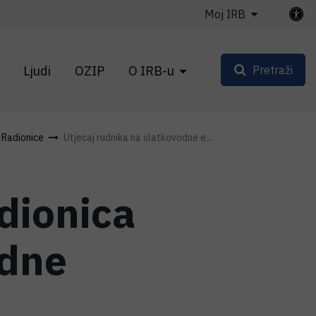
Moj IRB
Ljudi
OZIP
O IRB-u
Pretraži
Radionice
Utjecaj rudnika na slatkovodne e...
dionica
odne