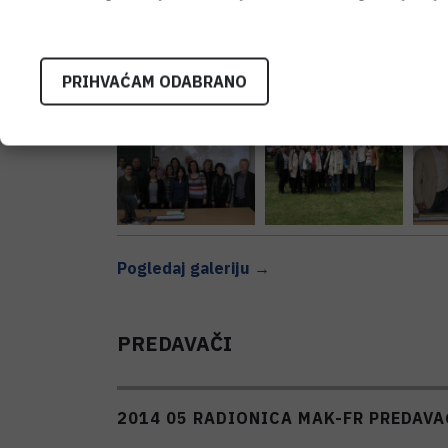
2014 05 RADIONICA MAK-FR
(8)
PRIHVAĆAM ODABRANO
Pogledaj galeriju →
PREDAVAČI
2014 05 RADIONICA MAK-FR PREDAVA