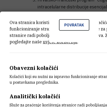
intracelularne distribucije esencij
nativnih riba (voditelji projekta: D
Ova stranica koristi kolačiće. Neki od tih kolači
Na radionici će makedonski, francuski i h
POVRATAK
funkcioniranje stranice, dok se drugi koriste za
istraživanja utjecaja aktivnih rudnika ol
stranice radi poboljšanja korisničkog iskustva. 
vode i na bioindikatorski organizam Var
pogledajte naše
uvjete korištenja
.
sjeveroistočnoj Makedoniji: Bregalnici, Zl
Zbornik sažetaka možete pogledati ovd
Obavezni kolačići
Zbornik
(493,8 kB)
Kolačići koji su nužni za ispravno funkcioniranje str
u postavkama preglednika.
Fotogalerije:
Analitički kolačići
Služe za praćenje korištenja stranice radi poboljšanja