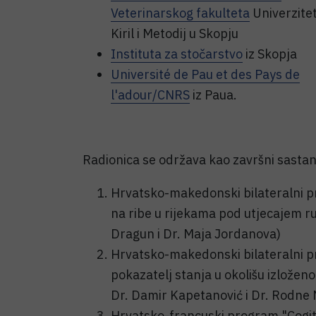
Veterinarskog fakulteta
Univerzite
Kiril i Metodij u Skopju
Instituta za stočarstvo
iz Skopja
Université de Pau et des Pays de
l'adour/CNRS
iz Paua.
Radionica se održava kao završni sastana
Hrvatsko-makedonski bilateralni pr
na ribe u rijekama pod utjecajem rud
Dragun i Dr. Maja Jordanova)
Hrvatsko-makedonski bilateralni pro
pokazatelj stanja u okolišu izložen
Dr. Damir Kapetanović i Dr. Rodne
Hrvatsko-francuski program "Cogi