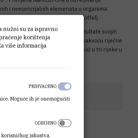
alnih i neesencijalnih elemenata u organima
r. Zrinka Dragun i Dr. Dirk Schaumlöffel)
ća nužni su za ispravno
rvatski znanstvenici prikazati rezultate svojih
 praćenje korištenja
ova i cinka, Zletovo i Toranica, na kakvoću riječne
Za više informacija
darskog klena (
Squalius vardarensis
) u tri rijeke u
etovskoj i Krivoj Reci.
je:
PRIHVAĆENO
anice. Moguće ih je onemogućiti
ODBIJENO
 korisničkog iskustva.