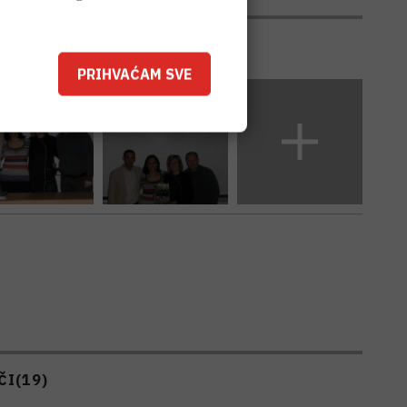
PRIHVAĆAM SVE
ČI
(19)