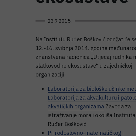
23.9.2015.
Na Institutu Ruđer Bošković održat će s
12.-16. svibnja 2014. godine međunar
znanstvena radionica „Utjecaj rudnika 
slatkovodne ekosustave“ u zajedničkoj
organizaciji:
Laboratorija za biološke učinke me
Laboratorija za akvakulturu i patolo
akvatičkih organizama
Zavoda za
istraživanje mora i okoliša Instituta
Ruđer Bošković
Prirodoslovno-matematičkog
i