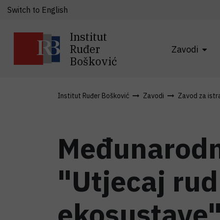
Switch to English
Institut
Ruđer
Zavodi
Bošković
Institut Ruđer Bošković
Zavodi
Zavod za istra
Međunarodn
"Utjecaj ru
ekosustave