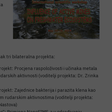
ta
k tri bilateralna projekta:
ojekt: Procjena raspoloživosti i učinaka metala
arskih aktivnosti (voditelji projekta: Dr. Zrinka
jekt: Zajednice bakterija i parazita klena kao
om rudarskim aktivnostima (voditelji projekta:
 Nastova)
to“: Primjena NanoSIMS-a u određivanju