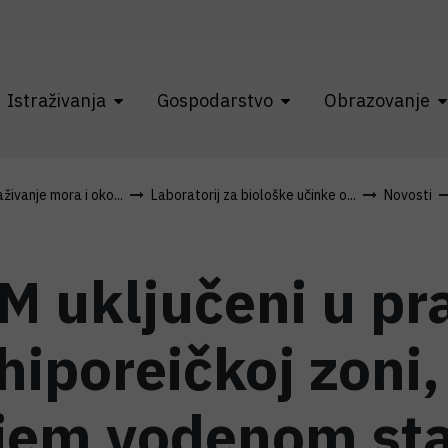
Istraživanja
Gospodarstvo
Obrazovanje
živanje mora i oko...
Laboratorij za biološke učinke o...
Novosti
M uključeni u pr
iporeičkoj zoni,
jem vodenom sta