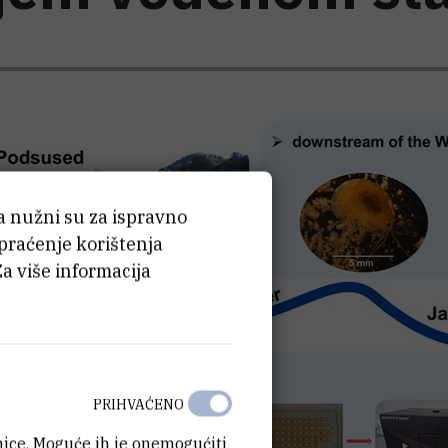
ća nužni su za ispravno
 praćenje korištenja
Za više informacija
PRIHVAĆENO
anice. Moguće ih je onemogućiti