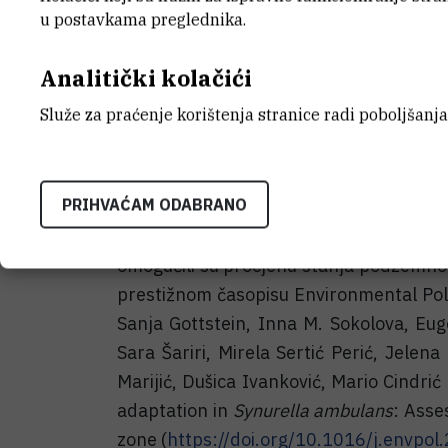
u postavkama preglednika.
Analitički kolačići
Služe za praćenje korištenja stranice radi poboljšanja
Suradnice LBUM-a, Sara Šariri, dr. sc.
Ivanković i dr. sc. Vlatka Filipović Mar
PRIHVAĆAM ODABRANO
zagađenja u hiporeičkoj zoni, praćen
Synurella ambulans
. Prvi podaci o b
omogućili su procjenu stanja podzemnog 
prestižnom časopisu Environmental Poll
Sanja Gottstein, Inna M. Sokolova, Eug
Sara Šariri, Mirela Sertić Perić, Jelena 
Marijić, Dušica Ivanković, Mario Cindri
adaptation in
Synurella ambulans
: Asse
zone (
https://doi.org/10.1016/j.envpo