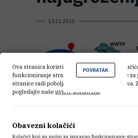
15.11.2025.
Ova stranica koristi kolačiće. Neki od tih kolači
POVRATAK
funkcioniranje stranice, dok se drugi koriste za
stranice radi poboljšanja korisničkog iskustva. 
pogledajte naše
uvjete korištenja
.
Obavezni kolačići
Kolačići koji su nužni za ispravno funkcioniranje str