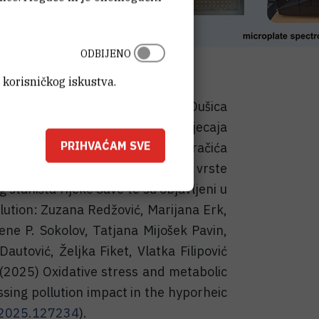
ODBIJENO
 korisničkog iskustva.
 Tatjana Mijošek Pavin, dr. sc. Dušica
ijić sudjelovale su u procjeni utjecaja
PRIHVAĆAM SVE
jem biomarkerskih odgovora u račića
iomarkerskim odgovorima u ove vrste
staništa rijeke Save te su objavljeni u
ution: Zuzana Redžović, Marijana Erk,
ene P. Sokolov, Tatjana Mijošek Pavin,
Dautović, Željka Fiket, Vlatka Filipović
ć (2025) Oxidative stress and metabolic
ssing pollution impact in the hyporheic
l.2025.127234
).