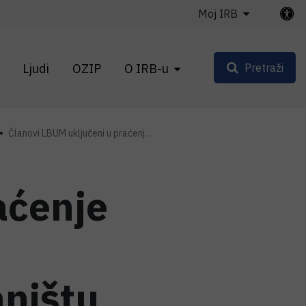
Moj IRB
Ljudi
OZIP
O IRB-u
Pretraži
Članovi LBUM uključeni u praćenj...
aćenje
ništu