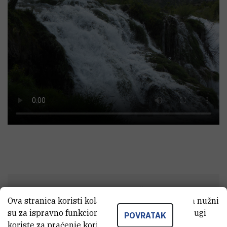
AKUMULACIJA, UNUTARSTANIČNO MAPIRANJE
Ova stranica koristi kolačiće. Neki od tih kolačića nužni
I UČINCI METALA U TRAGOVIMA U AKVATIČKIH
ORGANIZAMA (AQUAMAPMET)
su za ispravno funkcioniranje stranice, dok se drugi
POVRATAK
koriste za praćenje korištenja stranice radi