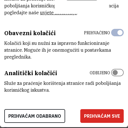
poboljšanja korisničkog iskustva. Za više informacija
pogledajte naše
uvjete korištenja
.
Sastanci AQUAMAPMET projekta
Obavezni kolačići
PRIHVAĆENO
Kolačići koji su nužni za ispravno funkcioniranje
Terenski rad
stranice. Moguće ih je onemogućiti u postavkama
preglednika.
Oglašavanje u medijima
Analitički kolačići
ODBIJENO
Služe za praćenje korištenja stranice radi poboljšanja
Videogalerije
korisničkog iskustva.
Uzorkovanje školjkaša, 8.5.2016. -
PRIHVAĆAM ODABRANO
PRIHVAĆAM SVE
Berberov buk (Zrmanja)