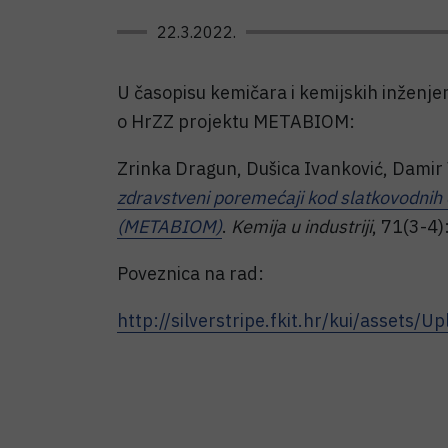
22.3.2022.
U časopisu kemičara i kemijskih inženje
o HrZZ projektu METABIOM:
Zrinka Dragun, Dušica Ivanković, Damir 
zdravstveni poremećaji kod slatkovodnih 
(METABIOM)
.
Kemija u industriji
, 71(3-4
Poveznica na rad:
http://silverstripe.fkit.hr/kui/assets