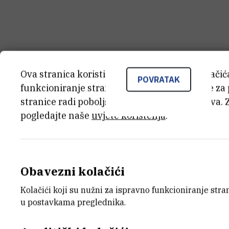
Ova stranica koristi kolačiće. Neki od tih kolači
POVRATAK
funkcioniranje stranice, dok se drugi koriste za
stranice radi poboljšanja korisničkog iskustva. 
pogledajte naše
uvjete korištenja
.
Obavezni kolačići
Kolačići koji su nužni za ispravno funkcioniranje str
u postavkama preglednika.