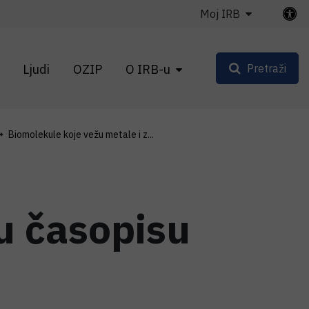
Moj IRB
Ljudi
OZIP
O IRB-u
Pretraži
Biomolekule koje vežu metale i z...
u časopisu