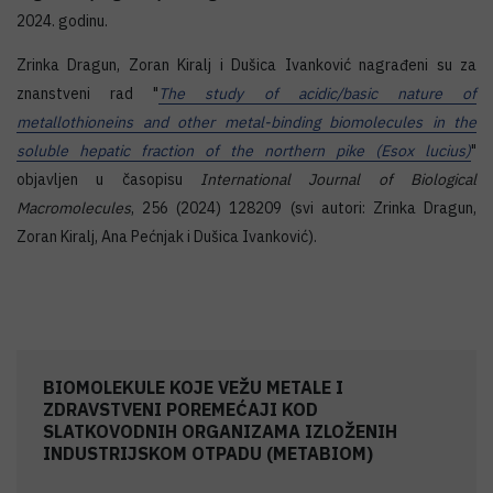
2024. godinu.
Zrinka Dragun, Zoran Kiralj i Dušica Ivanković nagrađeni su za
znanstveni rad "
The study of acidic/basic nature of
metallothioneins and other metal-binding biomolecules in the
soluble hepatic fraction of the northern pike (Esox lucius)
"
objavljen u časopisu
International Journal of Biological
Macromolecules
, 256 (2024) 128209 (svi autori: Zrinka Dragun,
Zoran Kiralj, Ana Pećnjak i Dušica Ivanković).
BIOMOLEKULE KOJE VEŽU METALE I
ZDRAVSTVENI POREMEĆAJI KOD
SLATKOVODNIH ORGANIZAMA IZLOŽENIH
INDUSTRIJSKOM OTPADU (METABIOM)