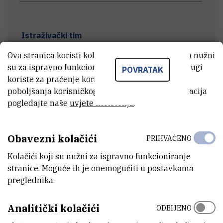
Istraživački tim
Ova stranica koristi kolačiće. Neki od tih kolačića nužni
su za ispravno funkcioniranje stranice, dok se drugi
POVRATAK
Projektni sastanci
koriste za praćenje korištenja stranice radi
poboljšanja korisničkog iskustva. Za više informacija
pogledajte naše
uvjete korištenja
.
Terenski rad
Obavezni kolačići
PRIHVAĆENO
Znanstveni radovi i konferencije
Kolačići koji su nužni za ispravno funkcioniranje
stranice. Moguće ih je onemogućiti u postavkama
preglednika.
Ocjenski radovi i stručne prakse
Analitički kolačići
ODBIJENO