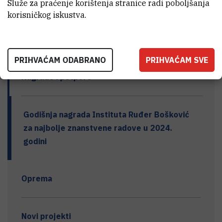
Diseminacija - ostalo
Služe za praćenje korištenja stranice radi poboljšanja
korisničkog iskustva.
Usavršavanja
PRIHVAĆAM ODABRANO
PRIHVAĆAM SVE
Nagrade i potpore
Godišnja nagrada Instituta Ruđer Bošković
za najbolje znanstvene radove u 2024.
godini
Oprema
Novi projekti