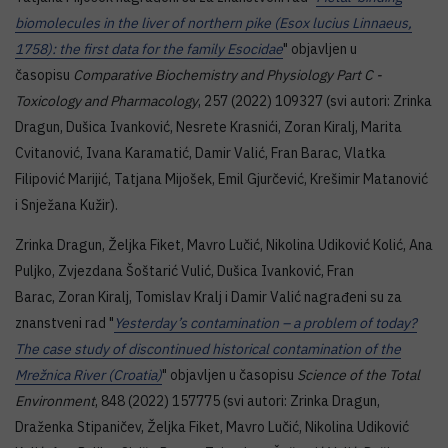
biomolecules in the liver of northern pike (Esox lucius Linnaeus,
1758): the first data for the family Esocidae
" objavljen u
časopisu
Comparative Biochemistry and Physiology Part C -
Toxicology and Pharmacology
, 257 (2022) 109327 (svi autori: Zrinka
Dragun, Dušica Ivanković, Nesrete Krasnići, Zoran Kiralj, Marita
Cvitanović, Ivana Karamatić, Damir Valić, Fran Barac, Vlatka
Filipović Marijić, Tatjana Mijošek, Emil Gjurčević, Krešimir Matanović
i Snježana Kužir).
Zrinka Dragun, Željka Fiket, Mavro Lučić, Nikolina Udiković Kolić, Ana
Puljko, Zvjezdana Šoštarić Vulić, Dušica Ivanković, Fran
Barac, Zoran Kiralj, Tomislav Kralj i Damir Valić nagrađeni su za
znanstveni rad "
Yesterday’s contamination – a problem of today?
The case study of discontinued historical contamination of the
Mrežnica River (Croatia)
" objavljen u časopisu
Science of the Total
Environment
, 848 (2022) 157775 (svi autori: Zrinka Dragun,
Draženka Stipaničev, Željka Fiket, Mavro Lučić, Nikolina Udiković