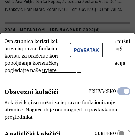
Kolić, Ana Puljko, Siniša Repec, Zvjezdana Šoštarić Vulić, Dušica
Ivanković, Fran Barac, Zoran Kiralj, Tomislav Kralj i Damir Valić).
2024 - METABIOM - IRB NAGRADE 2022
(4)
Ova stranica koristi kolačiće. Neki od tih kolačića nužni
su za ispravno funkcioniranje stranice, dok se drugi
POVRATAK
koriste za praćenje korištenja stranice radi
poboljšanja korisničkog iskustva. Za više informacija
pogledajte naše
uvjete korištenja
.
Pogledaj galeriju →
Obavezni kolačići
PRIHVAĆENO
Kolačići koji su nužni za ispravno funkcioniranje
stranice. Moguće ih je onemogućiti u postavkama
preglednika.
BIOMOLEKULE KOJE VEŽU METALE I
ZDRAVSTVENI POREMEĆAJI KOD
Analitički kolačići
SLATKOVODNIH ORGANIZAMA IZLOŽENIH
ODBIJENO