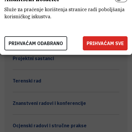
INDUSTRIJSKOM OTPADU (METABIOM)
Služe za praćenje korištenja stranice radi poboljšanja
korisničkog iskustva.
Istraživački tim
PRIHVAĆAM ODABRANO
PRIHVAĆAM SVE
Projektni sastanci
Terenski rad
Znanstveni radovi i konferencije
Ocjenski radovi i stručne prakse