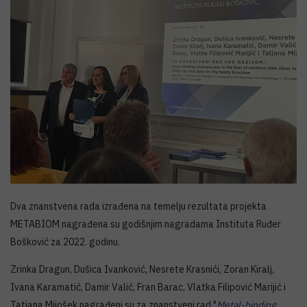
Dva znanstvena rada izrađena na temelju rezultata projekta
METABIOM nagrađena su godišnjim nagradama Instituta Ruđer
Bošković za 2022. godinu.
Zrinka Dragun, Dušica Ivanković, Nesrete Krasnići, Zoran Kiralj,
Ivana Karamatić, Damir Valić, Fran Barac, Vlatka Filipović Marijić i
Tatjana Mijošek nagrađeni su za znanstveni rad "
Metal-binding