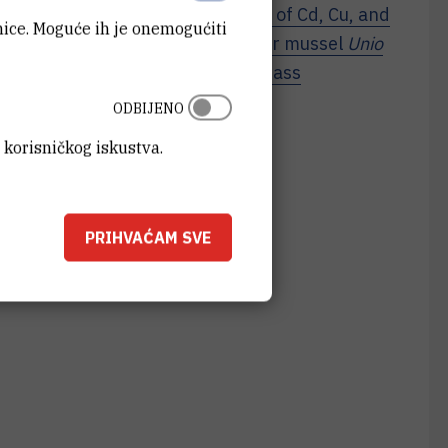
riopćenju pod naslovom "
Analysis of Cd, Cu, and
anice. Moguće ih je onemogućiti
e digestive gland of the freshwater mussel
Unio
n-exchange chromatography and mass
ODBIJENO
 korisničkog iskustva.
PRIHVAĆAM SVE