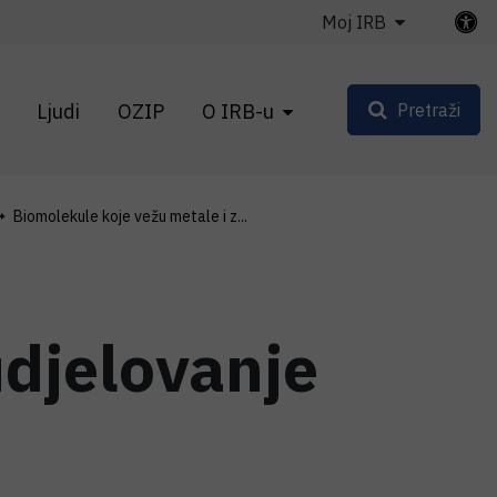
Moj IRB
Ljudi
OZIP
O IRB-u
Pretraži
Biomolekule koje vežu metale i z...
djelovanje