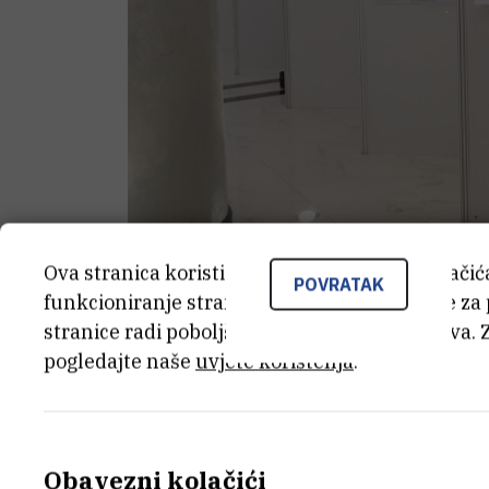
Ova stranica koristi kolačiće. Neki od tih kolači
POVRATAK
funkcioniranje stranice, dok se drugi koriste za
stranice radi poboljšanja korisničkog iskustva. 
Doktorand Zoran Kiralj dobio je od Gr
pogledajte naše
uvjete korištenja
.
sudjelovanje na međunarodnoj znanstve
Symposium on Separation Sciences
u Cl
odabranim rezultatima METABIOM proj
Obavezni kolačići