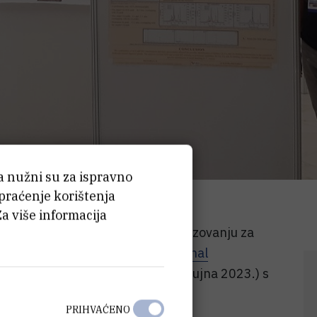
ća nužni su za ispravno
 praćenje korištenja
Za više informacija
ada Zagreba novčanu potporu obrazovanju za
noj konferenciji
27th International
uj-Napoci u Rumunjskoj (24.-27. rujna 2023.) s
ekta.
PRIHVAĆENO