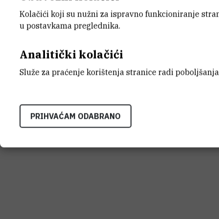
Rezultate je predstavio u posterskom p
Kolačići koji su nužni za ispravno funkcioniranje str
Zn-binding cytosolic biomolecules in th
u postavkama preglednika.
crassus
using size-exclusion and anio
spectrometry
".
Analitički kolačići
Služe za praćenje korištenja stranice radi poboljšanja
PRIHVAĆAM ODABRANO