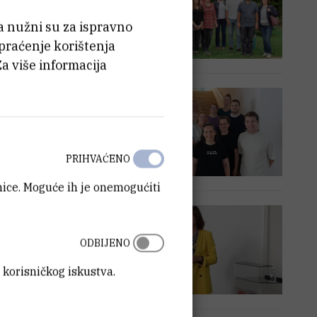
ća nužni su za ispravno
 praćenje korištenja
Za više informacija
kta
PRIHVAĆENO
anice. Moguće ih je onemogućiti
s-Bayón
ODBIJENO
 korisničkog iskustva.