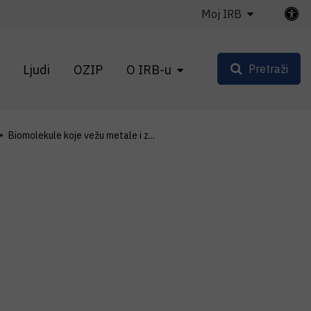
Moj IRB
Ljudi
OZIP
O IRB-u
Pretraži
Biomolekule koje vežu metale i z...