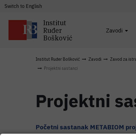
Switch to English
Institut
Ruđer
Zavodi
Bošković
Institut Ruđer Bošković
Zavodi
Zavod za istra
Projektni sastanci
Projektni sa
Početni sastanak METABIOM pro