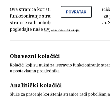
Ova stranica koristi kolačiće. Neki od tih kolači
POVRATAK
funkcioniranje stranice, dok se drugi koriste za
stranice radi poboljšanja korisničkog iskustva. 
pogledajte naše
uvjete korištenja
.
Drugi sastanak METABIOM proje
Obavezni kolačići
Kolačići koji su nužni za ispravno funkcioniranje str
u postavkama preglednika.
Posjet prof. dr. sc. Marije Monte
Institutu Ruđer Bošković
Analitički kolačići
Služe za praćenje korištenja stranice radi poboljšanja